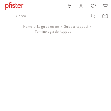
Home
La guida online
Guida ai tappeti
Terminologia dei tappeti