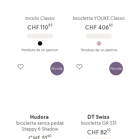
triciclo Classic
bicicletta YOUKE Classic
85
65
CHF 110
CHF 406
Venduto da un partner
Venduto da un partner
Novità
Novità
Hudora
DT Swiss
bicicletta senza pedali
bicicletta GR 531
Steppy 6 Shadow
10
CHF 82
60
CHF 51