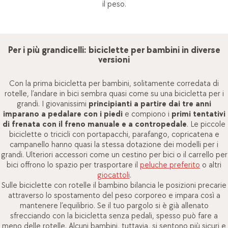
il peso.
Per i più grandicelli: biciclette per bambini in diverse
versioni
Con la prima bicicletta per bambini, solitamente corredata di
rotelle, l’andare in bici sembra quasi come su una bicicletta per i
grandi. I giovanissimi
principianti a partire dai tre anni
imparano a pedalare con i piedi
e compiono i
primi tentativi
di frenata con il freno manuale e a contropedale
. Le piccole
biciclette o tricicli con portapacchi, parafango, copricatena e
campanello hanno quasi la stessa dotazione dei modelli per i
grandi. Ulteriori accessori come un cestino per bici o il carrello per
bici offrono lo spazio per trasportare il
peluche preferito
o altri
giocattoli
.
Sulle biciclette con rotelle il bambino bilancia le posizioni precarie
attraverso lo spostamento del peso corporeo e impara così a
mantenere l’equilibrio. Se il tuo pargolo si è già allenato
sfrecciando con la bicicletta senza pedali, spesso può fare a
meno delle rotelle. Alcuni bambini, tuttavia, si sentono più sicuri e