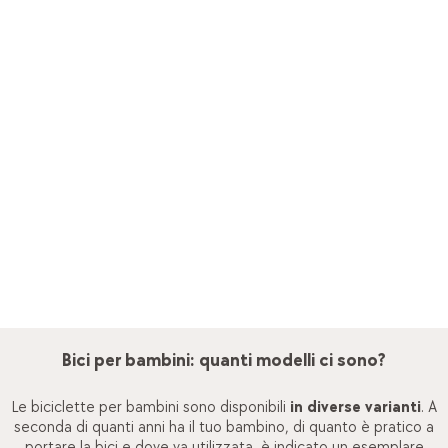
Quali sono i vantaggi delle biciclette per bambini?
Per
insegnare gradualmente ai bambini ad andare in
bicicletta
è indicata una bicicletta senza pedali nel primo
periodo e, in seguito, una piccola bici per bambini. Le
biciclette senza pedali aiutano i bambini
a mantenere
l’equilibrio e favoriscono la
mobilità
del bambino. Nella
fase successiva, le nuove leve imparano ad utilizzare i pedali.
Con la maggiore esperienza in bici aumenta anche la
complessità dell’equipaggiamento. Così diversi tipi di
biciclette per bambini accompagneranno il tuo pargolo, fino
a quando sarà abbastanza grande per passare dalla bici per
bambini alla bicicletta.
Bici per bambini: quanti modelli ci sono?
Le biciclette per bambini sono disponibili
in diverse varianti
. A
seconda di quanti anni ha il tuo bambino, di quanto è pratico a
portare la bici e dove va utilizzata, è indicato un esemplare