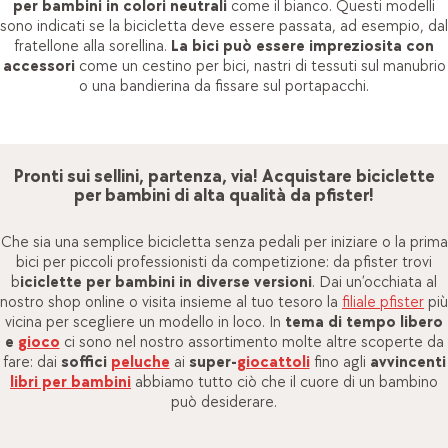
per bambini in colori neutrali
come il bianco. Questi modelli
sono indicati se la bicicletta deve essere passata, ad esempio, dal
fratellone alla sorellina.
La bici può essere impreziosita con
accessori
come un cestino per bici, nastri di tessuti sul manubrio
o una bandierina da fissare sul portapacchi.
Pronti sui sellini, partenza, via! Acquistare biciclette
per bambini di alta qualità da pfister!
Che sia una semplice bicicletta senza pedali per iniziare o la prima
bici per piccoli professionisti da competizione: da pfister trovi
b
iciclette per bambini in diverse versioni
. Dai un’occhiata al
nostro shop online o visita insieme al tuo tesoro la
filiale pfister
più
vicina per scegliere un modello in loco. In
tema di tempo libero
e
gioco
ci sono nel nostro assortimento molte altre scoperte da
fare: dai
soffici
peluche
ai
super-
giocattoli
fino agli
avvincenti
libri per bambini
abbiamo tutto ciò che il cuore di un bambino
può desiderare.