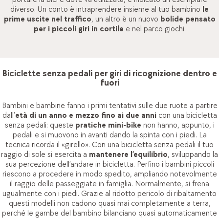
diverso. Un conto è intraprendere insieme al tuo bambino
le
prime uscite nel traffico
, un altro è un nuovo
bolide pensato
per i piccoli giri in cortile
e nel parco giochi.
Biciclette senza pedali per giri di ricognizione dentro e
fuori
Bambini e bambine fanno i primi tentativi sulle due ruote a partire
dall’
età di un anno e mezzo fino ai due anni
con una bicicletta
senza pedali: queste
pratiche mini-bike
non hanno, appunto, i
pedali e si muovono in avanti dando la spinta con i piedi. La
tecnica ricorda il «girello». Con una bicicletta senza pedali il tuo
raggio di sole si esercita a
mantenere l’equilibrio
, sviluppando la
sua percezione dell’andare in bicicletta. Perfino i bambini piccoli
riescono a procedere in modo spedito, ampliando notevolmente
il raggio delle passeggiate in famiglia. Normalmente, si frena
ugualmente con i piedi. Grazie al ridotto pericolo di ribaltamento
questi modelli non cadono quasi mai completamente a terra,
perché le gambe del bambino bilanciano quasi automaticamente