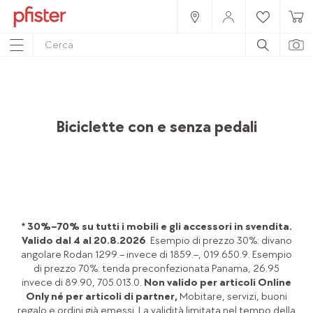
Home
Prodotti
Accessori
Accessori per la camera dei bambini
Gioco
Biciclette con e senza pedali
* 30%–70% su tutti i mobili e gli accessori in svendita.
Valido dal 4 al 20.8.2026
. Esempio di prezzo 30%: divano
angolare Rodan 1299.– invece di 1859.–, 019.650.9. Esempio
di prezzo 70%: tenda preconfezionata Panama, 26.95
invece di 89.90, 705.013.0.
Non valido per articoli Online
Only né per articoli di partner,
Mobitare, servizi, buoni
regalo e ordini già emessi. La validità limitata nel tempo della