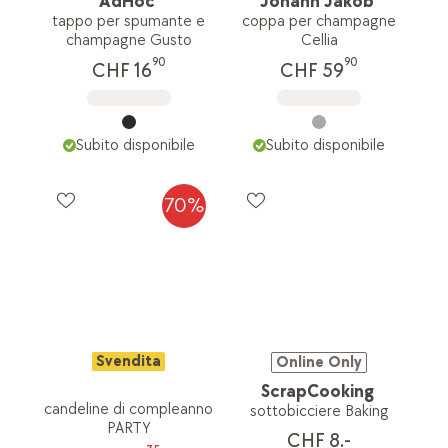
AdHoc
Johann Jakob
tappo per spumante e
coppa per champagne
champagne Gusto
Cellia
90
90
CHF 16
CHF 59
Subito disponibile
Subito disponibile
70%
Svendita
Online Only
ScrapCooking
candeline di compleanno
sottobicciere Baking
PARTY
CHF 8.-