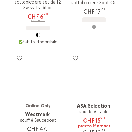
sottobicciere set da 12
sottobicciere Spot-On
Swiss Tradition
90
CHF 17
90
CHF 6
CHF 9.90
Subito disponibile
ASA Selection
Online Only
soufflé A Table
Westmark
90
CHF 15
soufflé Sauceboat
prezzo Member
CHF 47.-
90