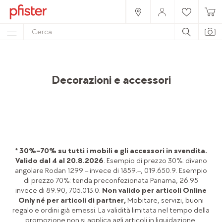
Home
Prodotti
Accessori
Tavola & affini
Decorazioni e accessori
* 30%–70% su tutti i mobili e gli accessori in svendita.
Valido dal 4 al 20.8.2026
. Esempio di prezzo 30%: divano
angolare Rodan 1299.– invece di 1859.–, 019.650.9. Esempio
di prezzo 70%: tenda preconfezionata Panama, 26.95
invece di 89.90, 705.013.0.
Non valido per articoli Online
Only né per articoli di partner,
Mobitare, servizi, buoni
regalo e ordini già emessi. La validità limitata nel tempo della
promozione non si applica agli articoli in liquidazione.