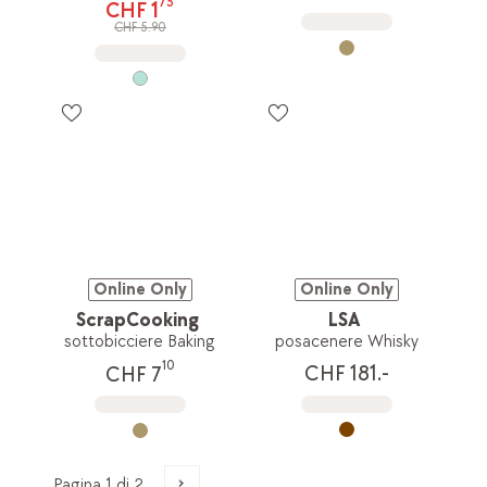
75
CHF 1
CHF 5.90
Online Only
Online Only
ScrapCooking
LSA
sottobicciere Baking
posacenere Whisky
10
CHF 181.-
CHF 7