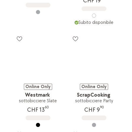
CHF 19
Subito disponibile
Online Only
Online Only
Westmark
ScrapCooking
sottobicciere Slate
sottobicciere Party
60
90
CHF 13
CHF 9