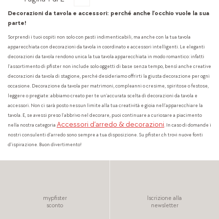
Decorazioni da tavola e accessori: perché anche l’occhio vuole la sua
parte!
Sorprendi i tuoi ospiti non solo con pasti indimenticabili, ma anche con la tua tavola
apparecchiata con decorazioni da tavola in coordinato e accessori intelligenti. Le eleganti
decorazioni da tavola rendono unica la tua tavola apparecchiata in modo romantico: infatti
l’assortimento di pfister non include solo oggetti di base senza tempo, bensì anche creative
decorazioni da tavola di stagione, perché desideriamo offrirti la giusta decorazione per ogni
occasione. Decorazione da tavola per matrimoni, compleanni o cresime, spiritose o festose,
leggere o pregiate: abbiamo creato per te un’accurata scelta di decorazioni da tavola e
accessori. Non ci sarà posto nessun limite alla tua creatività e gioia nell’apparecchiare la
tavola. E, se avessi preso l’abbrivo nel decorare, puoi continuare a curiosare a piacimento
Accessori d’arredo & decorazioni
nella nostra categoria
. In caso di domande i
nostri consulenti d’arredo sono sempre a tua disposizione. Su pfister.ch trovi nuove fonti
d’ispirazione. Buon divertimento!
mypfister
Iscrizione alla
sconto
newsletter