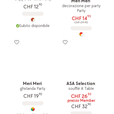
Meri Meri
90
decorazione per party
CHF 12
Party
95
CHF 14
CHF 29.90
Subito disponibile
Meri Meri
ASA Selection
ghirlanda Party
soufflé A Table
90
30
CHF 19
CHF 26
prezzo Member
90
CHF 32