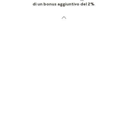
di un bonus aggiuntivo del 2%
.
I pezzi forti della camera dei bambini