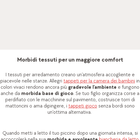
pfister
Per fare in modo che il tuo tesoro si senta bene nel suo regno,
oltre a mobili su misura servono anche i giusti accessori per la
cameretta. Dalla morbida
biancheria da letto
fino ai
giocattoli
più divertenti, nel nostro assortimento trovi tante cose
graziose che fanno battere forte il cuore dei bimbi!
Morbidi tessuti per un maggiore comfort
I tessuti per arredamento creano un’atmosfera accogliente e
piacevole nelle stanze. Allegri
tappeti per la camera dei bambini
in
colori vivaci rendono ancora più
gradevole l’ambiente
e fungono
anche da
morbida base di gioco
. Se tuo figlio organizza corse a
perdifiato con le macchinine sul pavimento, costruisce torri di
mattoncini o ama dipingere, i
tappeti gioco
senza bordi sono
un’ottima alternativa.
Quando metti a letto il tuo piccino dopo una giornata intensa, si
accoccolerà nella sua
morbida e avvolgente
biancheria da letto
.