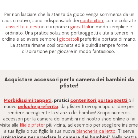
Per non lasciare che la stanza da gioco venga sommersa da un
caos creativo, sono indispensabili dei
contenitori
, come colorate
cassette e cesti
in cui riporre i
giocattoli
in modo semplice e
ordinato. Una pratica soluzione portaoggetti aiuta a tenere in
ordine e ad avere sempre i
giocattoli
preferiti a portata di mano.
La stanza rimane così ordinata ed è quindi sempre fonte
d’ispirazione per giocare in modo fantasioso.
Acquistare accessori per la camera dei bambini da
pfister!
Morbidissimi tappeti
, pratici
contenitori portaoggetti
o il
nuovo
peluche preferito
: da pfister trovi ogni tipo di idee per
rendere accogliente la stanza dei bambini! Scopri numerosi
accessori per la camera dei bambini nel nostro shop online o fai
visita alla
filiale pfister
più vicina, ad esempio per scegliere insieme
a tua figlia o tuo figlio la sua nuova
biancheria da letto
. Ti serve
ispirazione per arredare la camera dei bambini
? Nella nostra