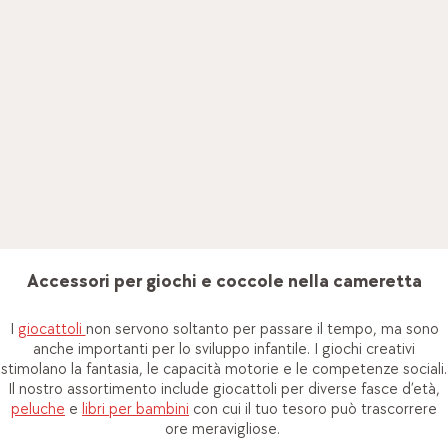
Tenere idee per illuminare la camera dei bambini
Lampade e luci notturne
creano una piacevole atmosfera nella
camera dei bambini
. Con il loro bagliore tenue e rassicurante,
permettono di orientarsi al buio e sono anche l’ideale per
accompagnare una routine rilassante prima del sonno. Dalle
simpatiche versioni a forma di animali per il comodino fino alle
lampade decorative da parete in allegre tonalità, sono
disponibili in una grande varietà di design per tutti i gusti dei
piccoli. Funzionali e a misura di bambino, gli accessori per la
cameretta danno una sensazione di sicurezza e consentono di
vivere in modo positivo il momento di mettersi a letto.
Accessori per giochi e coccole nella cameretta
I
giocattoli
non servono soltanto per passare il tempo, ma sono
anche importanti per lo sviluppo infantile. I giochi creativi
stimolano la fantasia, le capacità motorie e le competenze sociali.
Il nostro assortimento include giocattoli per diverse fasce d’età,
peluche
e
libri per bambini
con cui il tuo tesoro può trascorrere
ore meravigliose.