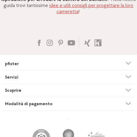
guida trovi tantissime
idee e utili consigli per progettare la loro
cameretta
!
pfister
Azienda
Servizi
Ambiente & sostenibilità
Consulenza
Scoprire
Cataloghi & pubblicità
Servizi su misura
Studio di cucine
Modalità di pagamento
Filiali
Servizio di sartoria per tendaggi
INEVO
Lavoro & carriera
Consegna & montaggio
pfister Outlet
Posti di tirocinio