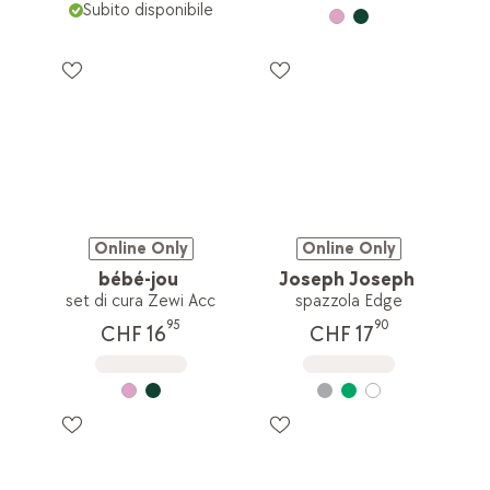
Subito disponibile
Online Only
Online Only
bébé-jou
Joseph Joseph
set di cura Zewi Acc
spazzola Edge
95
90
CHF 16
CHF 17