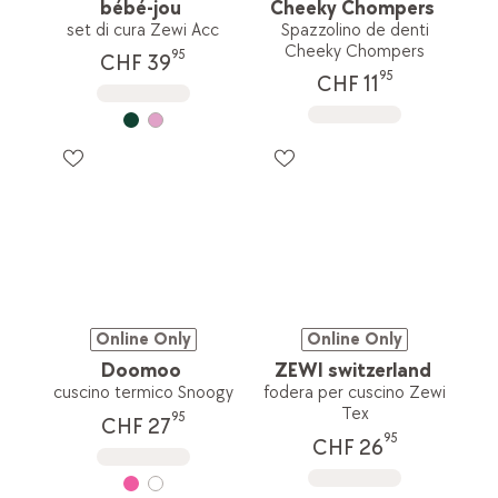
bébé-jou
Cheeky Chompers
set di cura Zewi Acc
Spazzolino de denti
Cheeky Chompers
95
CHF 39
95
CHF 11
Online Only
Online Only
Doomoo
ZEWI switzerland
cuscino termico Snoogy
fodera per cuscino Zewi
Tex
95
CHF 27
95
CHF 26