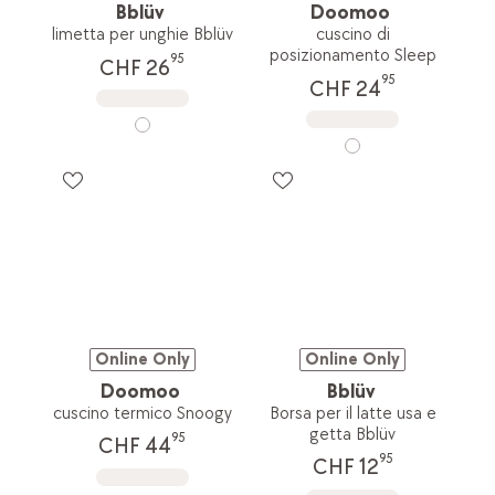
Bblüv
Doomoo
limetta per unghie Bblüv
cuscino di
posizionamento Sleep
95
CHF 26
95
CHF 24
Online Only
Online Only
Doomoo
Bblüv
cuscino termico Snoogy
Borsa per il latte usa e
getta Bblüv
95
CHF 44
95
CHF 12