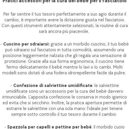
Pratici accessori per la cura del bebè per il fasciatoio
Per far sentire il tuo tesoro perfettamente a suo agio durante il
cambio, è importante avere la dotazione giusta nel fasciatoio.
Con questi strumenti attentamente selezionati, la routine di cura
sarà ancora più piacevole.
-
Cuscino per sdraiarsi:
grazie a un morbido cuscino, il tuo bebè
può sdraiarsi sul fasciatoio in tutta comodità, assumendo una
posizione leggermente rialzata che gli regala una sensazione di
protezione. Grazie alla sua forma ergonomica, il cuscino tiene
fermo delicatamente il bebè mentre lo lavi o lo cambi. Molti
modelli sono dotati di una fodera idrorepellente facile da pulire.
-
Confezione di salviettine umidificate
: le salviettine
umidificate sono un accessorio per la cura del bebè davvero
irrinunciabile. L’apposita confezione le conserva in modo igienico
ed evita che si secchino. Inoltre, la pratica apertura permette di
estrarre le salviettine con una sola mano: l’ideale per tenere
sempre sotto controllo il tuo tesoro durante il cambio.
-
Spazzola per capelli e pettine per bebè
: il morbido cuoio