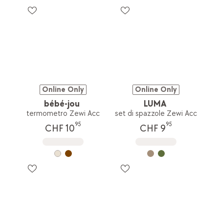
Online Only
Online Only
bébé-jou
LUMA
termometro Zewi Acc
set di spazzole Zewi Acc
95
95
CHF 10
CHF 9