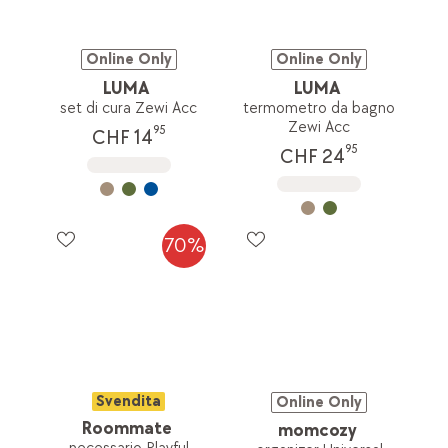
Online Only
Online Only
LUMA
LUMA
set di cura Zewi Acc
termometro da bagno
Zewi Acc
95
CHF 14
95
CHF 24
70%
Svendita
Online Only
Roommate
momcozy