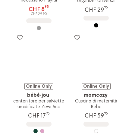
necessario Playful
organizer Universal
95
95
CHF 8
CHF 29
CHF 29.90
Online Only
Online Only
bébé-jou
momcozy
contenitore per salviette
Cuscino di maternità
umidificate Zewi Acc
Bebe
95
95
CHF 17
CHF 59