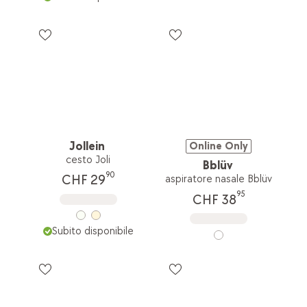
Jollein
Online Only
cesto Joli
Bblüv
90
CHF 29
aspiratore nasale Bblüv
95
CHF 38
Subito disponibile