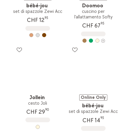
bébé-jou
Doomoo
set di spazzole Zewi Acc
cuscino per
l'allattamento Softy
95
CHF 12
95
CHF 67
Jollein
Online Only
cesto Joli
bébé-jou
90
CHF 29
set di spazzole Zewi Acc
95
CHF 14