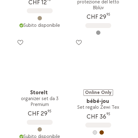
CHF 12
protezione del letto
Bblüv
95
CHF 29
Subito disponibile
StoreIt
Online Only
organizer set da 3
bébé-jou
Premium
Set regalo Zewi Tex
95
CHF 29
95
CHF 36
Subito disponibile