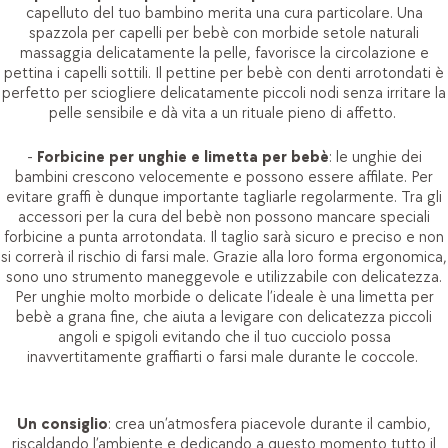
capelluto del tuo bambino merita una cura particolare. Una
spazzola per capelli per bebè con morbide setole naturali
massaggia delicatamente la pelle, favorisce la circolazione e
pettina i capelli sottili. Il pettine per bebè con denti arrotondati è
perfetto per sciogliere delicatamente piccoli nodi senza irritare la
pelle sensibile e dà vita a un rituale pieno di affetto.
-
Forbicine per unghie e limetta per bebè
: le unghie dei
bambini crescono velocemente e possono essere affilate. Per
evitare graffi è dunque importante tagliarle regolarmente. Tra gli
accessori per la cura del bebè non possono mancare speciali
forbicine a punta arrotondata. Il taglio sarà sicuro e preciso e non
si correrà il rischio di farsi male. Grazie alla loro forma ergonomica,
sono uno strumento maneggevole e utilizzabile con delicatezza.
Per unghie molto morbide o delicate l’ideale è una limetta per
bebè a grana fine, che aiuta a levigare con delicatezza piccoli
angoli e spigoli evitando che il tuo cucciolo possa
inavvertitamente graffiarti o farsi male durante le coccole.
Un consiglio
: crea un’atmosfera piacevole durante il cambio,
riscaldando l’ambiente e dedicando a questo momento tutto il