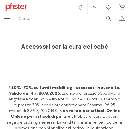
Home
Prodotti
Lifestyle & Tempo libero
Bambini
Cura e sicurezza del bebè
Accessori per la cura del bebè
* 30%–70% su tutti i mobili e gli accessori in svendita.
Valido dal 4 al 20.8.2026
. Esempio di prezzo 30%: divano
angolare Rodan 1299.– invece di 1859.–, 019.650.9. Esempio
di prezzo 70%: tenda preconfezionata Panama, 26.95
invece di 89.90, 705.013.0.
Non valido per articoli Online
Only né per articoli di partner,
Mobitare, servizi, buoni
regalo e ordini già emessi. La validità limitata nel tempo della
promozione non si applica agli articoli in liquidazione.