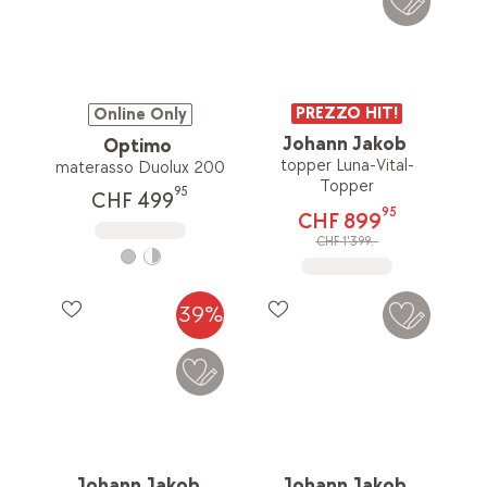
PREZZO HIT!
Online Only
Johann Jakob
Optimo
topper Luna-Vital-
materasso Duolux 200
Topper
95
CHF 499
95
CHF 899
CHF 1'399.-
39%
Johann Jakob
Johann Jakob