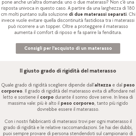
pone anche un’altra domanda: uno o due materassi? Non c’è una
risposta univoca in questo caso. A partire da una larghezza di 180
cm molti puntano sulla soluzione
di due materassi separati
. Chi
invece vuole evitare quella discontinuità fastidiosa tra i materassi
può ricorrere a un topper. Oltre a proteggere il materasso
aumenta il comfort di riposo e fa sparire la fenditura.
Consigli per l'acquisto di un materasso
Il giusto grado di rigidità del materasso
Quale grado di rigidità scegliere dipende dall’
altezza
e dal
peso
corporeo
. Il grado di rigidità del materasso evita di affondare nel
letto e sostiene il
corpo
durante il sonno dove serve. In linea di
massima vale: più è alto il
peso corporeo
, tanto più rigido
dovrebbe essere il materasso.
Con i nostri fabbricanti di materassi trovi per ogni materasso il
grado di rigidità e le relative raccomandazioni. Se hai dei dubbi,
puoi sempre provare di persona stendendoti sul campionario di