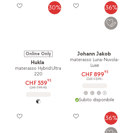
30%
36%
Johann Jakob
Online Only
materasso Luna-Nuvola-
Hukla
Luxe
materasso Hybrid:Ultra
95
CHF 899
220
CHF 1'399.-
95
CHF 559
CHF 799.95
Subito disponibile
36%