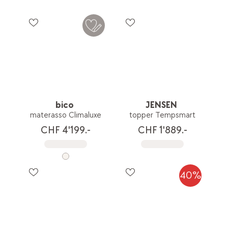
bico
JENSEN
materasso Climaluxe
topper Tempsmart
CHF 4'199.-
CHF 1'889.-
40%