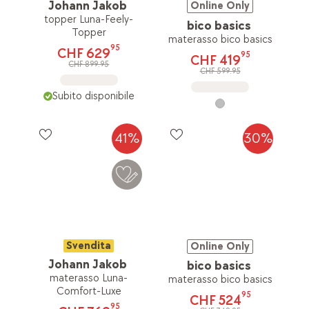
Johann Jakob
Online Only
topper Luna-Feely-
bico basics
Topper
materasso bico basics
95
CHF 629
95
CHF 419
CHF 899.95
CHF 599.95
Subito disponibile
41%
30%
Svendita
Online Only
Johann Jakob
bico basics
materasso Luna-
materasso bico basics
Comfort-Luxe
95
CHF 524
95