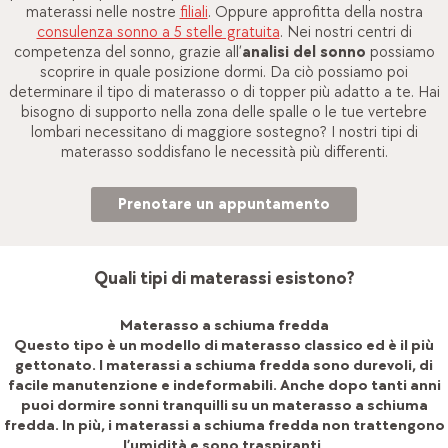
materassi nelle nostre
filiali
. Oppure approfitta della nostra
consulenza sonno a 5 stelle gratuita
. Nei nostri centri di
competenza del sonno, grazie all’
analisi del sonno
possiamo
scoprire in quale posizione dormi. Da ciò possiamo poi
determinare il tipo di materasso o di topper più adatto a te. Hai
bisogno di supporto nella zona delle spalle o le tue vertebre
lombari necessitano di maggiore sostegno? I nostri tipi di
materasso soddisfano le necessità più differenti.
Prenotare un appuntamento
Quali tipi di materassi esistono?
Materasso a schiuma fredda
Questo tipo è un modello di materasso classico ed è il più
gettonato. I materassi a schiuma fredda sono durevoli, di
facile manutenzione e indeformabili. Anche dopo tanti anni
puoi dormire sonni tranquilli su un materasso a schiuma
fredda. In più, i materassi a schiuma fredda non trattengono
l’umidità e sono traspiranti.