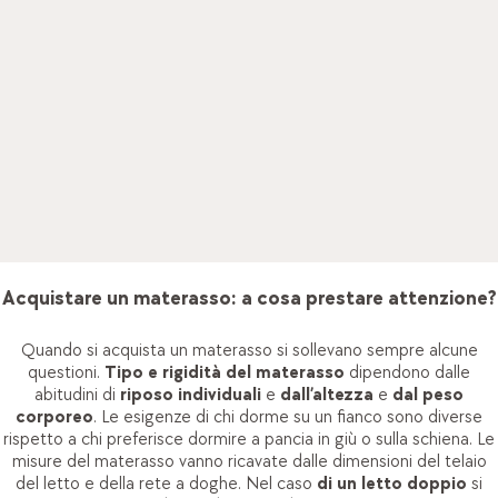
Ogni notte passiamo molto tempo sul nostro materasso. È
importante, perché è in gioco la qualità del nostro sonno e di
conseguenza, quanto siamo riposati al risveglio. Per questo
motivo è essenziale scegliere il materasso in base alle
proprie necessità. Insieme alla
rete a doghe
e il telaio del
letto, il materasso forma il
letto classico
. Nel
letto Boxspring
il materasso è parte integrante del letto ed è sostenuto da
un contenitore molleggiato.
Acquisto del letto: 5 errori da evitare
Acquistare un materasso: a cosa prestare attenzione?
Quando si acquista un materasso si sollevano sempre alcune
questioni.
Tipo e rigidità del materasso
dipendono dalle
abitudini di
riposo individuali
e
dall’altezza
e
dal peso
corporeo
. Le esigenze di chi dorme su un fianco sono diverse
rispetto a chi preferisce dormire a pancia in giù o sulla schiena. Le
misure del materasso vanno ricavate dalle dimensioni del telaio
del letto e della rete a doghe. Nel caso
di un letto doppio
si