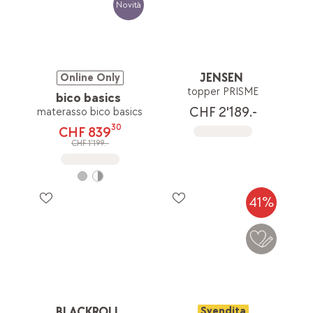
Novità
JENSEN
Online Only
topper PRISME
bico basics
CHF 2'189.-
materasso bico basics
30
CHF 839
CHF 1'199.-
41%
BLACKROLL
Svendita