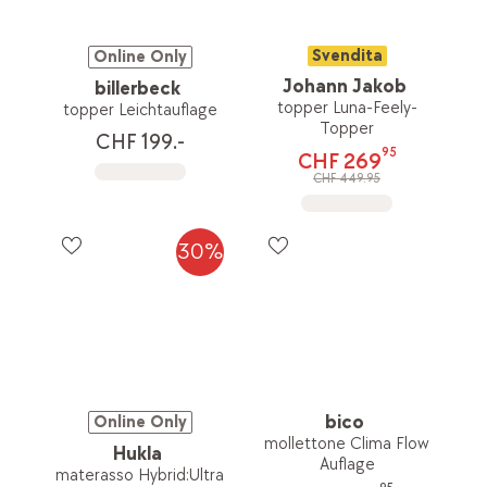
Svendita
Online Only
Johann Jakob
billerbeck
topper Luna-Feely-
topper Leichtauflage
Topper
CHF 199.-
95
CHF 269
CHF 449.95
30%
bico
Online Only
mollettone Clima Flow
Hukla
Auflage
materasso Hybrid:Ultra