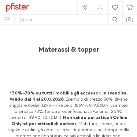
Home
Prodotti
Mobili
Camera da letto
Materassi & topper
* 30%–70% su tutti i mobili e gli accessori in svendita.
Valido dal 4 al 20.8.2026
. Esempio di prezzo 30%: divano
angolare Rodan 1299.– invece di 1859.–, 019.650.9. Esempio
di prezzo 70%: tenda preconfezionata Panama, 26.95
invece di 89.90, 705.013.0.
Non valido per articoli Online
Only né per articoli di partner,
Mobitare, servizi, buoni
regalo e ordini già emessi. La validità limitata nel tempo della
promozione non si applica agli articoli in liquidazione.