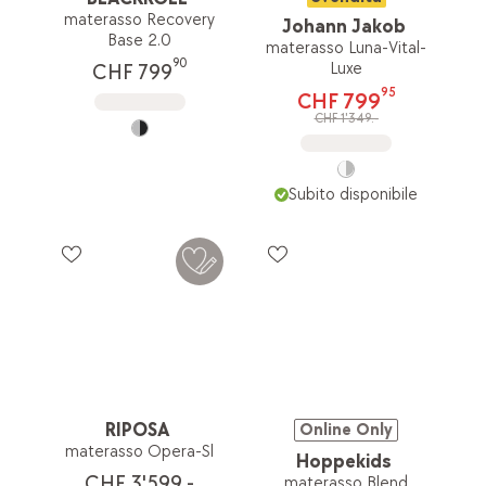
materasso Recovery
Johann Jakob
Base 2.0
materasso Luna-Vital-
90
Luxe
CHF 799
95
CHF 799
CHF 1'349.-
Subito disponibile
RIPOSA
Online Only
materasso Opera-Sl
Hoppekids
CHF 3'599.-
materasso Blend