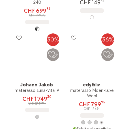
95
CHF 149
240
95
CHF 699
CHF 999.95
30%
36%
Johann Jakob
edy&liv
materasso Luna-Vital A
materasso Moen-Luxe
Wool
30
CHF 1'749
95
CHF 799
CHF 2'499.-
CHF 1'249.-