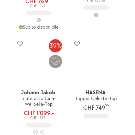
CHF 769
CHF 749.95
CHF 1'299.-
Subito disponibile
39%
Johann Jakob
HASENA
materasso Luna-
topper Celeste-Top
Wellbella-Top
95
CHF 749
CHF 1'099.-
CHF 1'799.-