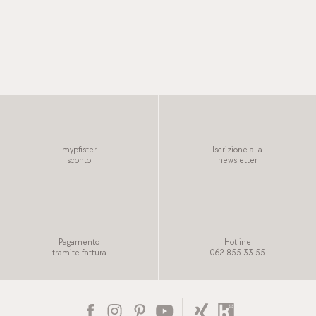
Trovare il piumino giusti
Per saperne di più
mypfister
Iscrizione alla
sconto
newsletter
Pagamento
Hotline
tramite fattura
062 855 33 55