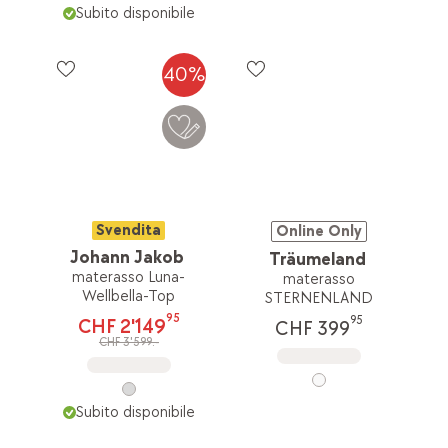
Subito disponibile
40%
Svendita
Online Only
Johann Jakob
Träumeland
materasso Luna-
materasso
Wellbella-Top
STERNENLAND
95
95
CHF 2'149
CHF 399
CHF 3'599.-
Subito disponibile