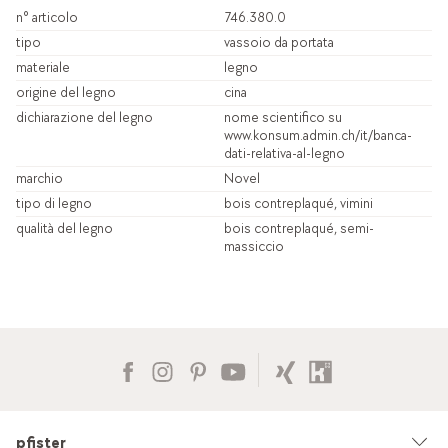
n° articolo
746.380.0
tipo
vassoio da portata
materiale
legno
origine del legno
cina
dichiarazione del legno
nome scientifico su
www.konsum.admin.ch/it/banca-
dati-relativa-al-legno
marchio
Novel
tipo di legno
bois contreplaqué, vimini
qualità del legno
bois contreplaqué, semi-
massiccio
pfister