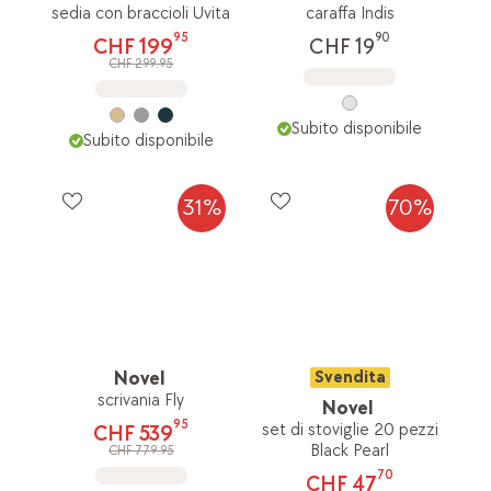
sedia con braccioli Uvita
caraffa Indis
95
90
CHF 199
CHF 19
CHF 299.95
Subito disponibile
Subito disponibile
31%
70%
Novel
Svendita
scrivania Fly
Novel
95
set di stoviglie 20 pezzi
CHF 539
Black Pearl
CHF 779.95
70
CHF 47