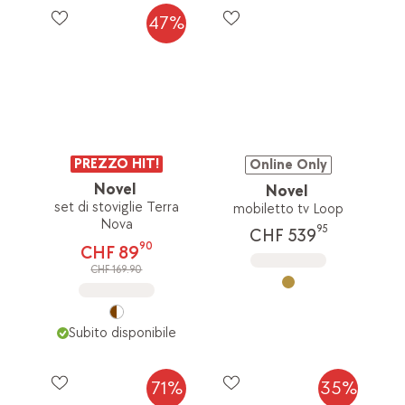
47%
PREZZO HIT!
Online Only
Novel
Novel
set di stoviglie Terra
mobiletto tv Loop
Nova
95
CHF 539
90
CHF 89
CHF 169.90
Subito disponibile
71%
35%