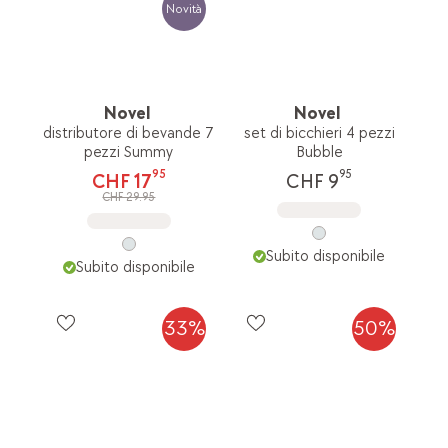
Novità
Novel
Novel
distributore di bevande 7
set di bicchieri 4 pezzi
pezzi Summy
Bubble
95
95
CHF 17
CHF 9
CHF 29.95
Subito disponibile
Subito disponibile
33%
50%