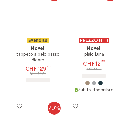
Svendita
PREZZO HIT!
Novel
Novel
tappeto a pelo basso
plaid Luna
Bloom
90
CHF 12
95
CHF 129
CHF 19.90
CHF 449.-
Subito disponibile
70%