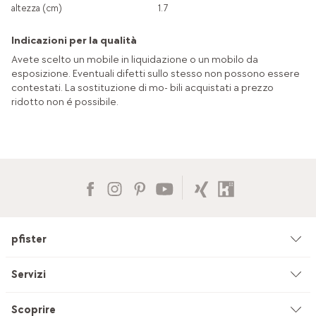
altezza (cm)
1.7
Indicazioni per la qualità
Avete scelto un mobile in liquidazione o un mobilo da
esposizione. Eventuali difetti sullo stesso non possono essere
contestati. La sostituzione di mo- bili acquistati a prezzo
ridotto non é possibile.
pfister
Azienda
Servizi
Ambiente & sostenibilità
Consulenza
Scoprire