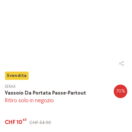
Svendita
SERAX
70
%
Vassoio Da Portata Passe-Partout
Ritiro solo in negozio
45
CHF 10
CHF 34.90