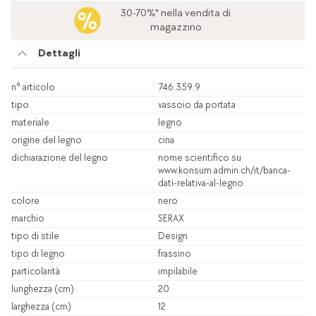
30-70%* nella vendita di
magazzino
Dettagli
n° articolo
746.359.9
tipo
vassoio da portata
materiale
legno
origine del legno
cina
dichiarazione del legno
nome scientifico su
www.konsum.admin.ch/it/banca-
dati-relativa-al-legno
colore
nero
marchio
SERAX
tipo di stile
Design
tipo di legno
frassino
particolarità
impilabile
lunghezza (cm)
20
larghezza (cm)
12