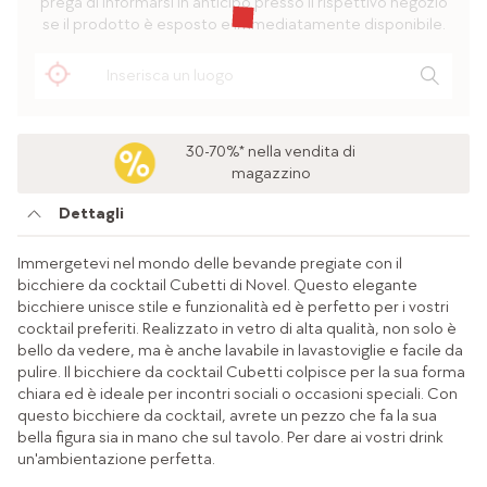
prega di informarsi in anticipo presso il rispettivo negozio
se il prodotto è esposto e immediatamente disponibile.
30-70%* nella vendita di
magazzino
Dettagli
Immergetevi nel mondo delle bevande pregiate con il
bicchiere da cocktail Cubetti di Novel. Questo elegante
bicchiere unisce stile e funzionalità ed è perfetto per i vostri
cocktail preferiti. Realizzato in vetro di alta qualità, non solo è
bello da vedere, ma è anche lavabile in lavastoviglie e facile da
pulire. Il bicchiere da cocktail Cubetti colpisce per la sua forma
chiara ed è ideale per incontri sociali o occasioni speciali. Con
questo bicchiere da cocktail, avrete un pezzo che fa la sua
bella figura sia in mano che sul tavolo. Per dare ai vostri drink
un'ambientazione perfetta.