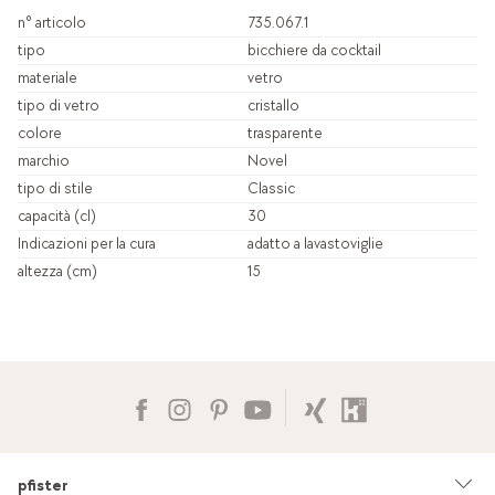
n° articolo
735.067.1
tipo
bicchiere da cocktail
materiale
vetro
tipo di vetro
cristallo
colore
trasparente
marchio
Novel
tipo di stile
Classic
capacità (cl)
30
Indicazioni per la cura
adatto a lavastoviglie
altezza (cm)
15
pfister