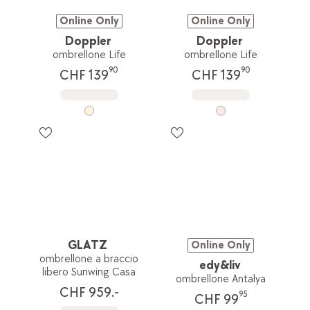
Online Only
Online Only
Doppler
Doppler
ombrellone Life
ombrellone Life
90
90
CHF 139
CHF 139
GLATZ
Online Only
ombrellone a braccio
edy&liv
libero Sunwing Casa
ombrellone Antalya
CHF 959.-
95
CHF 99