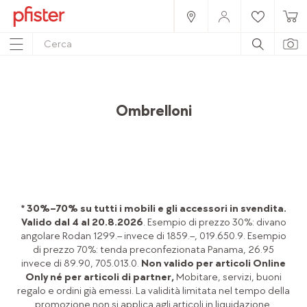
Home
Prodotti
Mobili
Giardino & terrazza
Protezione contro il sole
Ombrelloni
* 30%–70% su tutti i mobili e gli accessori in svendita.
Valido dal 4 al 20.8.2026
. Esempio di prezzo 30%: divano
angolare Rodan 1299.– invece di 1859.–, 019.650.9. Esempio
di prezzo 70%: tenda preconfezionata Panama, 26.95
invece di 89.90, 705.013.0.
Non valido per articoli Online
Only né per articoli di partner,
Mobitare, servizi, buoni
regalo e ordini già emessi. La validità limitata nel tempo della
promozione non si applica agli articoli in liquidazione.