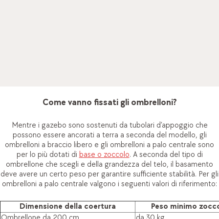
Il nostro consiglio
: Misura accuratamente il luogo in cui
intendi piazzare l’ombrellone e considera anche il movimento
del sole. È sufficiente un ombrellone fisso o è meglio optare
per un ombrellone regolabile in altezza e inclinabile? Anche le
basi con le ruote sono un’ottima soluzione per spostare
l’ombrellone da giardino con il minimo sforzo.
Come vanno fissati gli ombrelloni?
Mentre i gazebo sono sostenuti da tubolari d’appoggio che
possono essere ancorati a terra a seconda del modello, gli
ombrelloni a braccio libero e gli ombrelloni a palo centrale sono
per lo più dotati di
base o zoccolo
. A seconda del tipo di
ombrellone che scegli e della grandezza del telo, il basamento
deve avere un certo peso per garantire sufficiente stabilità. Per gli
ombrelloni a palo centrale valgono i seguenti valori di riferimento:
Dimensione della coertura
Peso minimo zocc
Ombrellone da 200 cm
da 30 kg