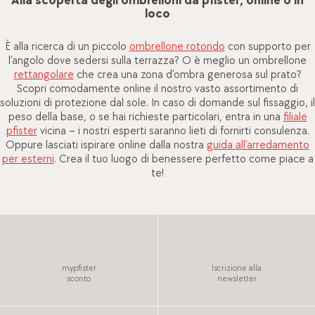
Alla scoperta degli ombrelloni da pfister, online o in
loco
È alla ricerca di un piccolo
ombrellone rotondo
con supporto per
l’angolo dove sedersi sulla terrazza? O è meglio un ombrellone
rettangolare
che crea una zona d’ombra generosa sul prato?
Scopri comodamente online il nostro vasto assortimento di
soluzioni di protezione dal sole. In caso di domande sul fissaggio, il
peso della base, o se hai richieste particolari, entra in una
filiale
pfister
vicina – i nostri esperti saranno lieti di fornirti consulenza.
Oppure lasciati ispirare online dalla nostra​​​​​​​
guida all’arredamento
per esterni
. Crea il tuo luogo di benessere perfetto come piace a
te!
mypfister
Iscrizione alla
sconto
newsletter