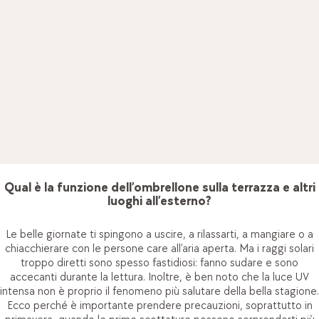
Ombrelloni da pfister: per un tempo d’estate ben
temperato
Sul balcone, in terrazza o in giardino: gli ombrelloni creano un
posticino all’ombra ovunque lo desideri. Sono disponibili in una
vasta gamma di forme, funzioni e design, così c’è un pezzo
adatto per ogni ambiente esterno. Con un simile ombrellone
puoi goderti le giornate rilassanti nel tuo idillio all’aria aperta.
Qual è la funzione dell’ombrellone sulla terrazza e altri
luoghi all’esterno?
Le belle giornate ti spingono a uscire, a rilassarti, a mangiare o a
chiacchierare con le persone care all’aria aperta. Ma i raggi solari
troppo diretti sono spesso fastidiosi: fanno sudare e sono
accecanti durante la lettura. Inoltre, è ben noto che la luce UV
intensa non è proprio il fenomeno più salutare della bella stagione.
Ecco perché è importante prendere precauzioni, soprattutto in