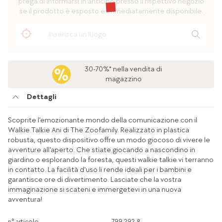
prega di informarsi in anticipo presso il rispettivo negozio
se il prodotto è esposto e immediatamente disponibile.
30-70%* nella vendita di
magazzino
Dettagli
Scoprite l'emozionante mondo della comunicazione con il
Walkie Talkie Ani di The Zoofamily. Realizzato in plastica
robusta, questo dispositivo offre un modo giocoso di vivere le
avventure all'aperto. Che stiate giocando a nascondino in
giardino o esplorando la foresta, questi walkie talkie vi terranno
in contatto. La facilità d'uso li rende ideali per i bambini e
garantisce ore di divertimento. Lasciate che la vostra
immaginazione si scateni e immergetevi in una nuova
avventura!
n° articolo
799.292.8