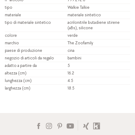
tipo
Walkie Talkie
materiale
materiale sintetico
tipo di materiale sintetico
acrilonitrile butadiene stirene
(aBs), silicone
colore
verde
marchio
The Zoofamily
paese di produzione
cina
negozio di articoli da regalo
bambini
adatto a partire da
5
altezza (cm)
16.2
lunghezza (cm)
4.5
larghezza (cm)
18.5