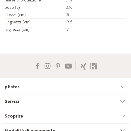
paese di produzione
cina
peso (g)
0.16
altezza (cm)
15
lunghezza (cm)
19.5
larghezza (cm)
17
pfister
Azienda
Servizi
Ambiente & sostenibilità
Consulenza
Scoprire
Cataloghi & pubblicità
Servizi su misura
Studio di cucine
Modalità di pagamento