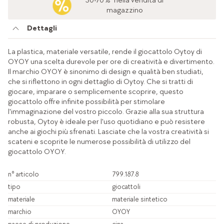
30-70%* nella vendita di
magazzino
Dettagli
La plastica, materiale versatile, rende il giocattolo Oytoy di
OYOY una scelta durevole per ore di creatività e divertimento.
Il marchio OYOY è sinonimo di design e qualità ben studiati,
che si riflettono in ogni dettaglio di Oytoy. Che si tratti di
giocare, imparare o semplicemente scoprire, questo
giocattolo offre infinite possibilità per stimolare
l'immaginazione del vostro piccolo. Grazie alla sua struttura
robusta, Oytoy è ideale per l'uso quotidiano e può resistere
anche ai giochi più sfrenati. Lasciate che la vostra creatività si
scateni e scoprite le numerose possibilità di utilizzo del
giocattolo OYOY.
n° articolo
799.187.8
tipo
giocattoli
materiale
materiale sintetico
marchio
OYOY