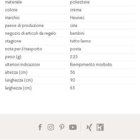
materiale
poliestere
colore
crema
marchio
Heunec
paese di produzione
cina
negozio di articoli da regalo
bambini
stagione
tutto l’anno
nota per il trasporto
posta
peso (g)
2.25
ulteriori indicazioni
Riempimento morbido
altezza (cm)
56
lunghezza (cm)
90
larghezza (cm)
65