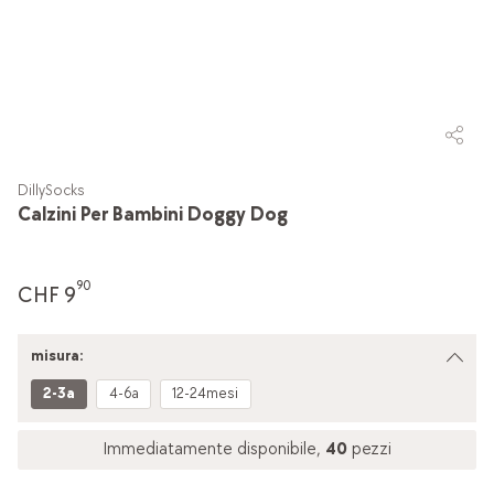
DillySocks
Calzini Per Bambini Doggy Dog
90
CHF 9
misura:
2-3a
4-6a
12-24mesi
Immediatamente disponibile,
40
pezzi