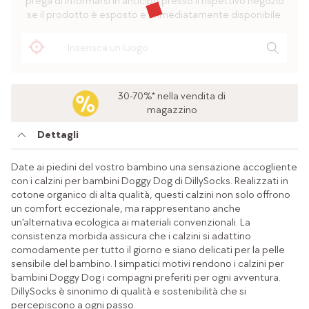
prega di informarsi in anticipo presso il rispettivo negozio
se il prodotto è esposto e immediatamente disponibile.
30-70%* nella vendita di
magazzino
Dettagli
Date ai piedini del vostro bambino una sensazione accogliente
con i calzini per bambini Doggy Dog di DillySocks. Realizzati in
cotone organico di alta qualità, questi calzini non solo offrono
un comfort eccezionale, ma rappresentano anche
un'alternativa ecologica ai materiali convenzionali. La
consistenza morbida assicura che i calzini si adattino
comodamente per tutto il giorno e siano delicati per la pelle
sensibile del bambino. I simpatici motivi rendono i calzini per
bambini Doggy Dog i compagni preferiti per ogni avventura.
DillySocks è sinonimo di qualità e sostenibilità che si
percepiscono a ogni passo.