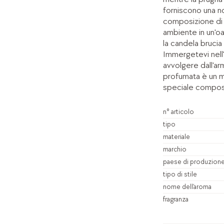
forniscono una n
composizione di f
ambiente in un'oas
la candela brucia
Immergetevi nell'
avvolgere dall'a
profumata è un m
speciale composi
n° articolo
tipo
materiale
marchio
paese di produzion
tipo di stile
nome dell’aroma
fragranza