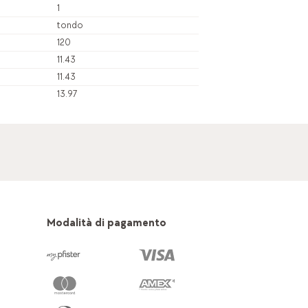
1
tondo
120
11.43
11.43
13.97
Modalità di pagamento