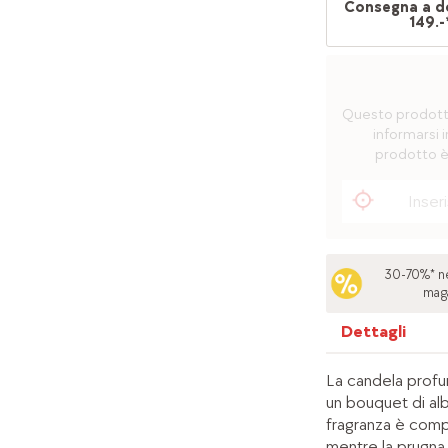
Consegna a d
149.-
Questo prodotto 
informarsi i
prodotto è
30-70%* ne
mag
Dettagli
La candela profum
un bouquet di alb
fragranza è compl
mentre la prugna 