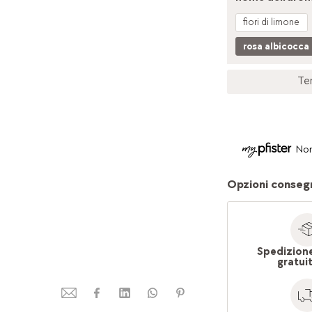
fiori di limone
rosa albicocca
Te
Non
Opzioni conseg
Spedizion
gratui