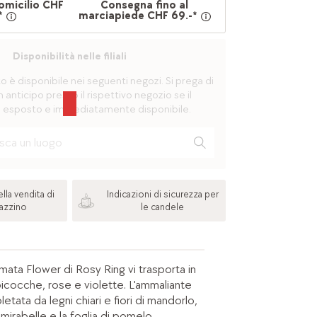
omicilio CHF
Consegna fino al
*
marciapiede CHF 69.-*
Disponibilità nelle filiali
è disponibile nei seguenti negozi. Si prega di
n anticipo presso il rispettivo negozio se il
 esposto e immediatamente disponibile.
lla vendita di
Indicazioni di sicurezza per
azzino
le candele
ata Flower di Rosy Ring vi trasporta in
icocche, rose e violette. L'ammaliante
etata da legni chiari e fiori di mandorlo,
mirabelle e la foglia di pomelo