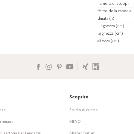
numero di stoppini
forma della candela
durata (h)
lunghezza (cm)
larghezza (cm)
altezza (cm)
Scoprire
nza
Studio di cucine
u misura
INEVO
di sartoria per tendaggi
pfister Outlet