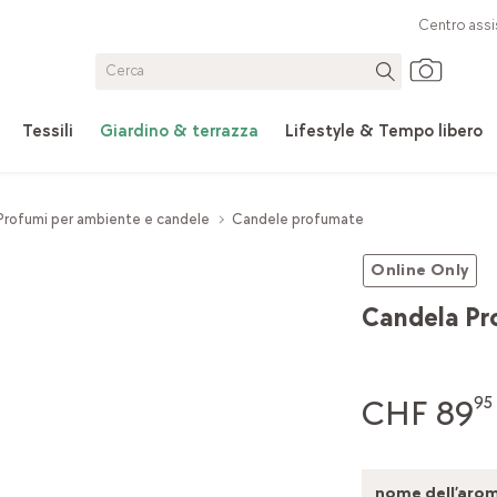
Centro assi
Tessili
Giardino & terrazza
Lifestyle & Tempo libero
Profumi per ambiente e candele
Candele profumate
Online Only
Candela Pr
CHF 89
95
nome dell’arom