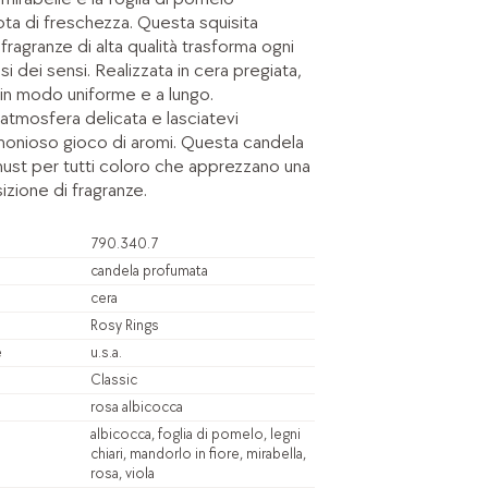
ota di freschezza. Questa squisita
ragranze di alta qualità trasforma ogni
i dei sensi. Realizzata in cera pregiata,
 in modo uniforme e a lungo.
atmosfera delicata e lasciatevi
rmonioso gioco di aromi. Questa candela
ust per tutti coloro che apprezzano una
zione di fragranze.
790.340.7
candela profumata
cera
Rosy Rings
e
u.s.a.
Classic
rosa albicocca
albicocca, foglia di pomelo, legni
chiari, mandorlo in fiore, mirabella,
rosa, viola