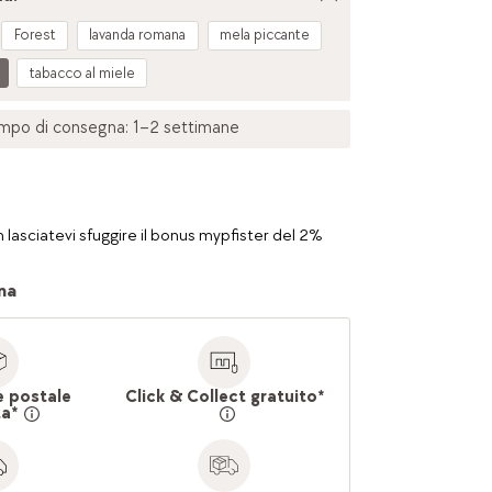
Forest
lavanda romana
mela piccante
tabacco al miele
mpo di consegna: 1–2 settimane
 lasciatevi sfuggire il bonus mypfister del 2%
na
e postale
Click & Collect gratuito*
ta*