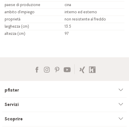
paese di produzione
cina
ambito d’impiego
interno ed esterno
proprietà
non resistente al freddo
larghezza (cm)
13.5
altezza (cm)
97
pfister
Azienda
Servizi
Ambiente & sostenibilità
Consulenza
Scoprire
Cataloghi & pubblicità
Servizi su misura