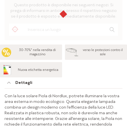
Questo prodotto è disponibile nei seguenti negozi. Si
prega di informarsi in anticipo presso il rispettivo negozio
se il prodotto è esposto e immediatamente disponibile.
30-70%* nella vendita di
verso le protezioni contro il
magazzino
sole
Nuova etichetta energetica
Dettagli
Con la luce solare Piola di Nordlux, potrete illuminare la vostra
area esterna in modo ecologico. Questa elegante lampada
combina un design moderno con l'efficienza della luce LED.
Realizzata in plastica robusta, non solo è durevole ma anche
resistente alle intemperie. Grazie all'energia solare, la Piola non
richiede il funzionamento della rete elettrica, rendendola