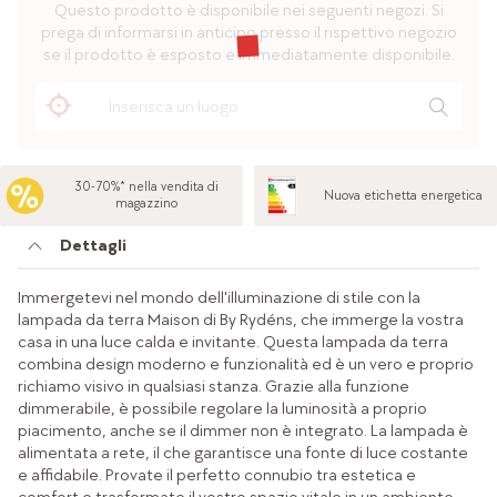
Questo prodotto è disponibile nei seguenti negozi. Si
prega di informarsi in anticipo presso il rispettivo negozio
se il prodotto è esposto e immediatamente disponibile.
30-70%* nella vendita di
Nuova etichetta energetica
magazzino
Dettagli
Immergetevi nel mondo dell'illuminazione di stile con la
lampada da terra Maison di By Rydéns, che immerge la vostra
casa in una luce calda e invitante. Questa lampada da terra
combina design moderno e funzionalità ed è un vero e proprio
richiamo visivo in qualsiasi stanza. Grazie alla funzione
dimmerabile, è possibile regolare la luminosità a proprio
piacimento, anche se il dimmer non è integrato. La lampada è
alimentata a rete, il che garantisce una fonte di luce costante
e affidabile. Provate il perfetto connubio tra estetica e