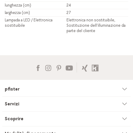
lunghezza (cm)
24
larghezza (cm)
27
Lampada a LED / Elettronica
Elettronica non sostituibile,
sostituibile
Sostituzione dell'illuminazione da
parte del cliente
pfister
Azienda
Servizi
Ambiente & sostenibilità
Consulenza
Scoprire
Cataloghi & pubblicità
Servizi su misura
Studio di cucine