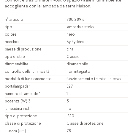
comfort e trasformate il vostro spazio vitale in un ambiente
accogliente con la lampada da terra Maison.
n° articolo
780.289.8
tipo
lampada a stelo
colore
nero
marchio
By Rydéns
paese di produzione
cina
tipo di stile
Classic
dimmerabilità
dimmerabile
controllo della luminosità
non integrato
modalità di funzionamento
funzionamento tramite un cavo
portalampada 1
E27
numero di lampade 1
1
potenza (W) 3
5
lampadina incl.
no
tipo di protezione
IP20
classe di protezione
Classe di protezione II
altezza (cm)
78