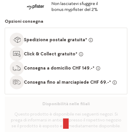
Non lasciatevi sfuggire il
bonus mypfister del 2%
Opzioni consegna
Spedizione postale gratuita*
Click & Collect gratuito*
Consegna a domicilio CHF 149.-*
Consegna fino al marciapiede CHF 69.-*
Disponibilità nelle filiali
Questo prodotto è disponibile nei seguenti negozi. Si
prega di informarsi in anticipo presso il rispettivo negozio
se il prodotto è esposto e immediatamente disponibile.