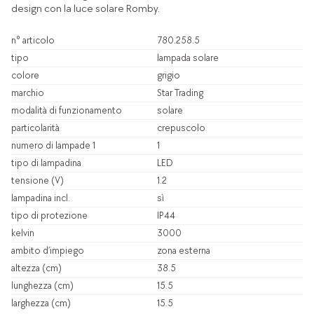
design con la luce solare Romby.
n° articolo
780.258.5
tipo
lampada solare
colore
grigio
marchio
Star Trading
modalità di funzionamento
solare
particolarità
crepuscolo
numero di lampade 1
1
tipo di lampadina
LED
tensione (V)
1.2
lampadina incl.
sì
tipo di protezione
IP44
kelvin
3000
ambito d’impiego
zona esterna
altezza (cm)
38.5
lunghezza (cm)
15.5
larghezza (cm)
15.5