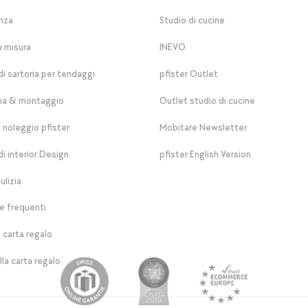
nza
Studio di cucine
u misura
INEVO
di sartoria per tendaggi
pfister Outlet
a & montaggio
Outlet studio di cucine
a noleggio pfister
Mobitare Newsletter
di interior Design
pfister English Version
ulizia
 frequenti
 carta regalo
lla carta regalo