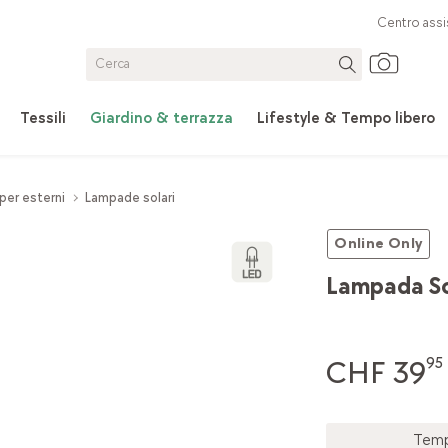
Centro assi
Tessili
Giardino & terrazza
Lifestyle & Tempo libero
per esterni
Lampade solari
Online Only
Lampada So
CHF 39
95
Tempo