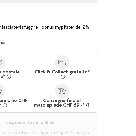
 lasciatevi sfuggire il bonus mypfister del 2%
na
e postale
Click & Collect gratuito*
ta*
omicilio CHF
Consegna fino al
*
marciapiede CHF 69.-*
Disponibilità nelle filiali
è disponibile nei seguenti negozi. Si prega di