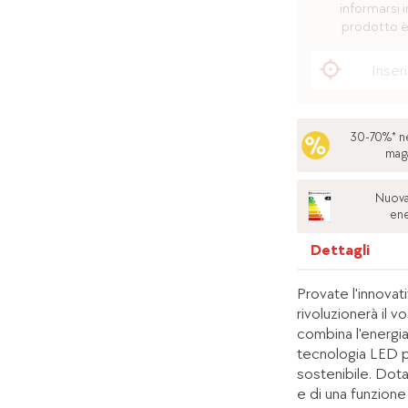
informarsi i
prodotto è
30-70%* ne
mag
Nuova
ene
Dettagli
Provate l'innovati
rivoluzionerà il 
combina l'energia
tecnologia LED pe
sostenibile. Dota
e di una funzione