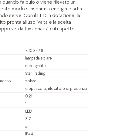
quando fa buio o viene rilevato un
esto modo si risparmia energia e si ha
do serve. Con il LED in dotazione, la
to pronta all'uso. Valta è la scelta
pprezza la funzionalità e il rispetto
780.247.8
lampada solare
nero grafite
Star Trading
amento
solare
crepuscolo, rilevatore di presenza
0.21
1
LED
3.7
sì
IP44