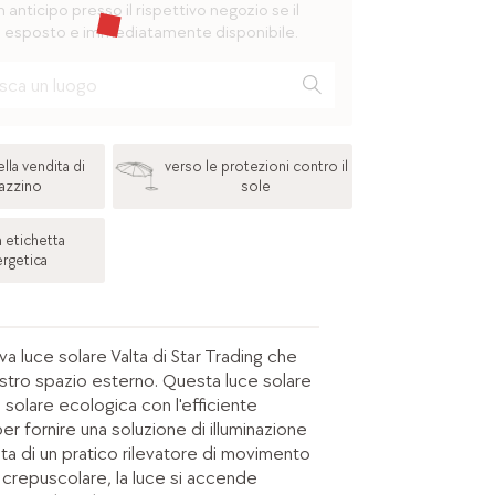
n anticipo presso il rispettivo negozio se il
 esposto e immediatamente disponibile.
lla vendita di
verso le protezioni contro il
azzino
sole
 etichetta
rgetica
va luce solare Valta di Star Trading che
vostro spazio esterno. Questa luce solare
 solare ecologica con l'efficiente
r fornire una soluzione di illuminazione
ta di un pratico rilevatore di movimento
 crepuscolare, la luce si accende