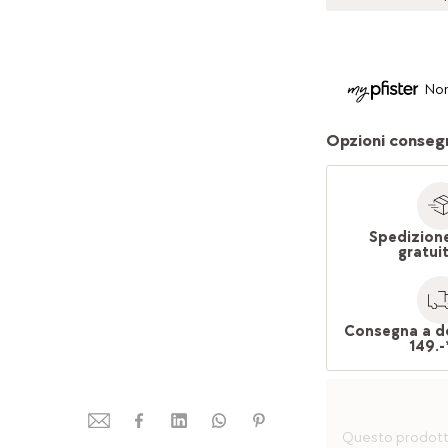
Non
Opzioni conseg
Spedizion
gratui
Consegna a d
149.-
Questo prodotto 