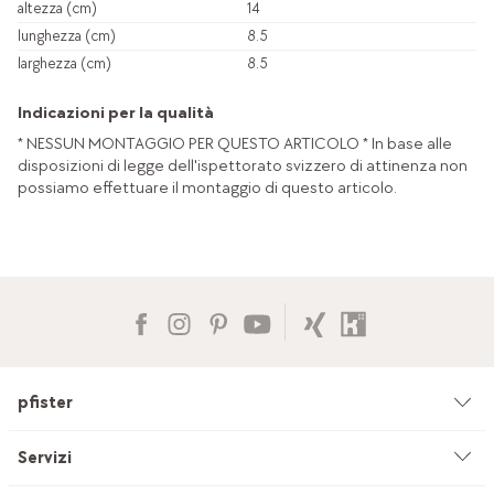
altezza (cm)
14
lunghezza (cm)
8.5
larghezza (cm)
8.5
Indicazioni per la qualità
* NESSUN MONTAGGIO PER QUESTO ARTICOLO * In base alle
disposizioni di legge dell'ispettorato svizzero di attinenza non
possiamo effettuare il montaggio di questo articolo.
pfister
Azienda
Servizi