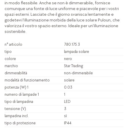
in modo flessibile. Anche se non è dimmerabile, fornisce
comunque una fonte di luce uniforme e piacevole per i vostri
spazi esterni. Lasciate che il giorno svanisca lentamente e
godetevi l'illuminazione morbida della luce solare Puloun, che
valorizza il vostro spazio esterno. Ideale per un'illuminazione
sostenibile.
n° articolo
780.175.3
tipo
lampada solare
colore
nero
marchio
Star Trading
dimmerabilità
non-dimmerabile
modalità di funzionamento
solare
potenza (W) 1
0.03
numero di lampade 1
1
tipo di lampadina
LED
tensione (V)
3
lampadina incl.
sì
tipo di protezione
IP44