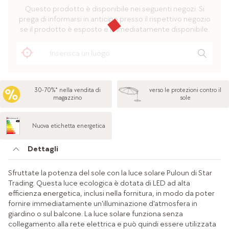
Questo prodotto è disponibile nei seguenti negozi. Si
prega di informarsi in anticipo presso il rispettivo negozio
se il prodotto è esposto e immediatamente disponibile.
30-70%* nella vendita di
verso le protezioni contro il
magazzino
sole
Nuova etichetta energetica
Dettagli
Sfruttate la potenza del sole con la luce solare Puloun di Star
Trading. Questa luce ecologica è dotata di LED ad alta
efficienza energetica, inclusi nella fornitura, in modo da poter
fornire immediatamente un'illuminazione d'atmosfera in
giardino o sul balcone. La luce solare funziona senza
collegamento alla rete elettrica e può quindi essere utilizzata