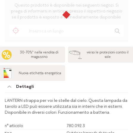
Questo prodotto è disponibile nei seguenti negozi. Si
prega di informarsi in anticipo presso il rispettivo negozio
se il prodotto è esposto e immediatamente disponibile.
30-70%* nella vendita di
verso le protezioni contro il
magazzino
sole
Nuova etichetta energetica
Dettagli
LANTERN strappa per voi le stelle dal cielo. Questa lampada da
tavolo a LED può essere utilizzata sia in interni che in esterni.
Disponibile in diversi colori. Funzionamento a batteria.
n° articolo
780.092.3