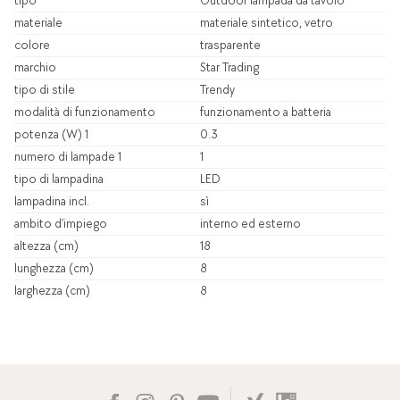
tipo
Outdoor lampada da tavolo
materiale
materiale sintetico, vetro
colore
trasparente
marchio
Star Trading
tipo di stile
Trendy
modalità di funzionamento
funzionamento a batteria
potenza (W) 1
0.3
numero di lampade 1
1
tipo di lampadina
LED
lampadina incl.
sì
ambito d’impiego
interno ed esterno
altezza (cm)
18
lunghezza (cm)
8
larghezza (cm)
8