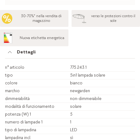
30-70%* nella vendita di
verso le protezioni contro il
magazzino
sole
Nuova etichetta energetica
Dettagli
n° articolo
775.243.1
tipo
5in1 lampada solare
colore
bianco
marchio
newgarden
dimmerabilità
non-dimmerabile
modalità di funzionamento
solare
potenza (W) 1
5
numero di lampade 1
1
tipo di lampadina
LED
lampadina incl.
sì