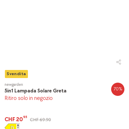
Svendita
newgarden
70
%
5in1 Lampada Solare Greta
Ritiro solo in negozio
95
CHF 20
CHF 69.90