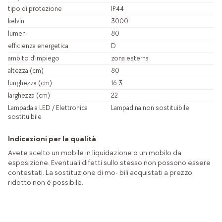
tipo di protezione
IP44
kelvin
3000
lumen
80
efficienza energetica
D
ambito d’impiego
zona esterna
altezza (cm)
80
lunghezza (cm)
16.3
larghezza (cm)
22
Lampada a LED / Elettronica
Lampadina non sostituibile
sostituibile
Indicazioni per la qualità
Avete scelto un mobile in liquidazione o un mobilo da
esposizione. Eventuali difetti sullo stesso non possono essere
contestati. La sostituzione di mo- bili acquistati a prezzo
ridotto non é possibile.