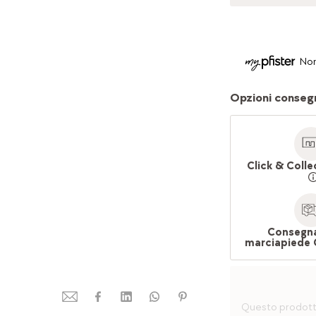
Non
Opzioni conseg
Click & Colle
Consegna
marciapiede 
Questo prodotto 