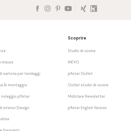
Scoprire
nza
Studio di cucine
u misura
INEVO
di sartoria per tendaggi
pfister Outlet
a & montaggio
Outlet studio di cucine
a noleggio pfister
Mobitare Newsletter
di interior Design
pfister English Version
ulizia
 frequenti