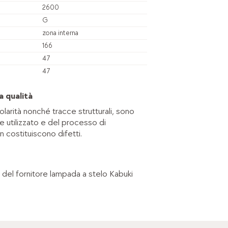
2600
G
zona interna
166
47
47
a qualità
golarità nonché tracce strutturali, sono
le utilizzato e del processo di
 costituiscono difetti.
 del fornitore lampada a stelo Kabuki