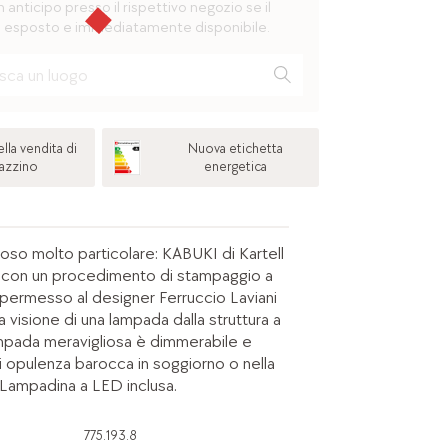
n anticipo presso il rispettivo negozio se il
 esposto e immediatamente disponibile.
lla vendita di
Nuova etichetta
azzino
energetica
oso molto particolare: KABUKI di Kartell
 con un procedimento di stampaggio a
 permesso al designer Ferruccio Laviani
ua visione di una lampada dalla struttura a
mpada meravigliosa è dimmerabile e
i opulenza barocca in soggiorno o nella
 Lampadina a LED inclusa.
775.193.8