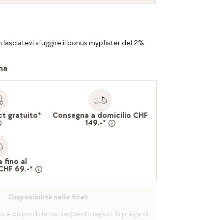
 lasciatevi sfuggire il bonus mypfister del 2%
na
ct gratuito*
Consegna a domicilio CHF
149.-*
 fino al
CHF 69.-*
Disponibilità nelle filiali
è disponibile nei seguenti negozi. Si prega di