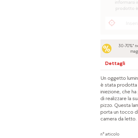
informarsi i
prodotto è
30-70%* ne
mag
Dettagli
Un oggetto lumin
è stata prodotta
iniezione, che ha
di realizzare la s
pizzo. Questa la
porta un tocco d
camera da letto.
n° articolo