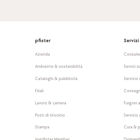
pfister
Servizi
Azienda
Consule
Ambiente & sostenibilità
Servizi s
Cataloghi & pubblicità
Servizio 
Filiali
Consegn
Lavoro & carriera
Furgoni 
Posti di tirocinio
Servizio 
Stampa
Cura & p
mypfister Member
Domande