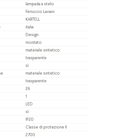
lampada a stelo
Ferruccio Laviani
KARTELL
e
italia
Design
montato
materiale sintetico
trasparente
sì
me
materiale sintetico
trasparente
26
1
LED
sì
IP20
Classe di protezione II
2700