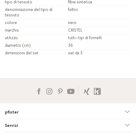
tipo di tessuto
fibra sintetica
denominazione del tipo di
feltro
tessuto
colore
nero
marchio
CRISTEL
utilizzo
tutti i tipi di fornelli
diametro (cm)
36
dimensioni del set
set da 3
pfister
Azienda
Servizi