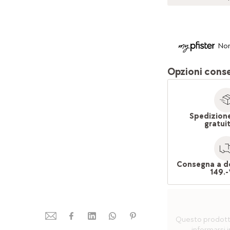
Non
Opzioni cons
Spedizion
gratui
Consegna a d
149.-
Questo prodotto 
informarsi i