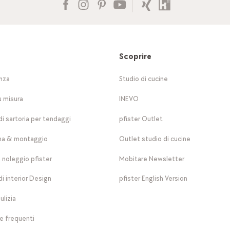
Scoprire
nza
Studio di cucine
u misura
INEVO
di sartoria per tendaggi
pfister Outlet
a & montaggio
Outlet studio di cucine
a noleggio pfister
Mobitare Newsletter
di interior Design
pfister English Version
ulizia
 frequenti