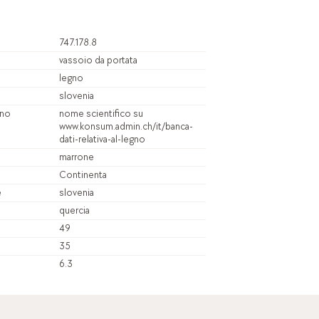
747.178.8
vassoio da portata
legno
slovenia
gno
nome scientifico su
www.konsum.admin.ch/it/banca-
dati-relativa-al-legno
marrone
Continenta
e
slovenia
quercia
49
35
6.3