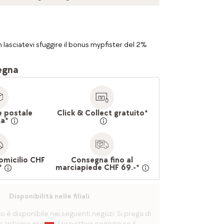
 lasciatevi sfuggire il bonus mypfister del 2%
egna
e postale
Click & Collect gratuito*
ta*
omicilio CHF
Consegna fino al
*
marciapiede CHF 69.-*
Disponibilità nelle filiali
è disponibile nei seguenti negozi. Si prega di
n anticipo presso il rispettivo negozio se il