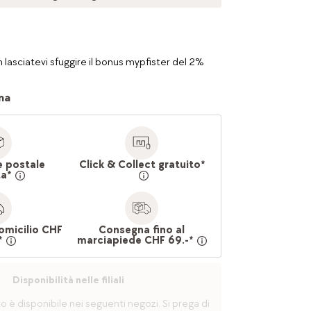
 lasciatevi sfuggire il bonus mypfister del 2%
na
e postale
Click & Collect gratuito*
ta*
omicilio CHF
Consegna fino al
*
marciapiede CHF 69.-*
Disponibilità nelle filiali
è disponibile nei seguenti negozi. Si prega di