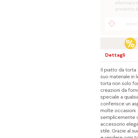
informarsi i
prodotto è
Dettagli
Il piatto da tort
suo materiale in 
torta non solo fo
creazioni da for
speciale a qualsi
conferisce un as
molte occasioni. 
semplicemente di 
accessorio elega
stile. Grazie al s
e rendere ogni to