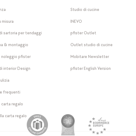
nza
Studio di cucine
u misura
INEVO
di sartoria per tendaggi
pfister Outlet
a & montaggio
Outlet studio di cucine
a noleggio pfister
Mobitare Newsletter
di interior Design
pfister English Version
ulizia
 frequenti
 carta regalo
lla carta regalo