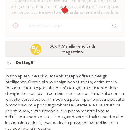
Questo prodotto è disponibile nei seguenti negozi. Si
prega di informarsi in anticipo presso il rispettivo negozio
se il prodotto è esposto e immediatamente disponibile.
30-70%* nella vendita di
magazzino
Dettagli
Lo scolapiatti Y-Rack di Joseph Joseph offre un design
intelligente. Grazie al suo design ben studiato, ottimizza lo
spazio in cucina e garantisce un'asciugatura efficiente delle
stoviglie. Lo scolapiatti combina uno scolapiatti rialzato con un
robusto portaposate, in modo da poter riporre piatti e posate
in modo sicuro e poco ingombrante. Grazie alla sua struttura
ben studiata, tutto rimane al suo posto mentre l'acqua
defluisce in modo pulito. Uno sguardo ai dettagli dimostra che
funzionalità e design vanno di pari passo per semplificare la
vita quotidiana in cucina.