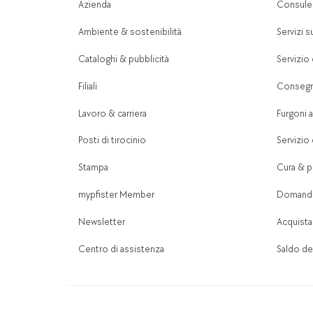
Azienda
Consule
Ambiente & sostenibilità
Servizi s
Cataloghi & pubblicità
Servizio 
Filiali
Consegn
Lavoro & carriera
Furgoni a
Posti di tirocinio
Servizio 
Stampa
Cura & pu
mypfister Member
Domande
Newsletter
Acquista
Centro di assistenza
Saldo del