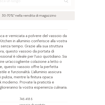
30-70%* nella vendita di magazzino
ca e verniciata a polvere del vassoio da
tchen in alluminio conferisce alla vostra
 senza tempo. Grazie alla sua struttura
ra, questo vassoio da portata di
ional è ideale per l'uso quotidiano. Sia
ire un'accogliente colazione a letto o
e, questo vassoio offre la perfetta
ile e funzionalità. L'alluminio assicura
di pulizia, mentre la finitura opaca
k moderno. Provate la praticità e
glioreranno la vostra esperienza culinaria.
746.418.6
vassoio da portata