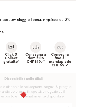
 lasciatevi sfuggire il bonus mypfister del 2%
na
Click &
Consegna a
Consegna
Collect
domicilio
fino al
gratuito*
CHF 149.-*
marciapiede
CHF 69.-*
Disponibilità nelle filiali
è disponibile nei seguenti negozi. Si prega di
n anticipo presso il rispettivo negozio se il
 esposto e immediatamente disponibile.