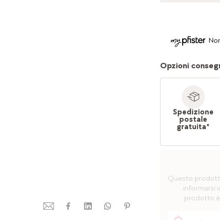
Non
Opzioni conseg
Spedizione
postale
gratuita*
Questo prodotto 
informarsi i
prodotto è