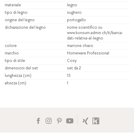
materiale
legno
tipo di legno
sughero
origine del legno
portogallo
dichiarazione del legno
nome scientifico su
www.konsum.admin.ch/it/banca-
dati-relativa-al-legno
colore
marrone chiaro
marchio
Homeware Professional
tipo di stile
Cosy
dimensioni del set
set da 2
lunghezza (cm)
15
altezza (cm)
1