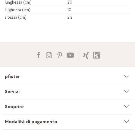
lunghezza (cm)
20
larghezza (cm)
10
altezza (cm)
2.2
pfister
Azienda
Servizi
Ambiente & sostenibilità
Consulenza
Scoprire
Cataloghi & pubblicità
Servizi su misura
Studio di cucine
Modalità di pagamento
Filiali
Servizio di sartoria per tendaggi
INEVO