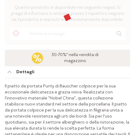
Questo prodotto è disponibile nei seguenti negozi. Si
prega di informarsi in anticipo presso il rispettivo negozio
se il prodotto è esposto e immediatamente disponibile.
30-70%* nella vendita di
magazzino
Dettagli
Il piatto da portata Purity di Bauscher colpisce per la sua
eccezionale delicatezza e grazia visiva. Realizzata con
l'innovativo materiale "Nobel China", questa collezione
stabilisce nuovi standard nel settore della porcellana. Il piatto
da portata colpisce per la sua delicatezza in filigrana unita a
una notevole resistenza agli urti dei bordi. Sia per l'uso
quotidiano, sia per il settore alberghiero o della ristorazione, la
sua elevata durata lo rende la scelta perfetta. La forma
rettangolare è ideale per una disposizione versatile dei tavoli. Il