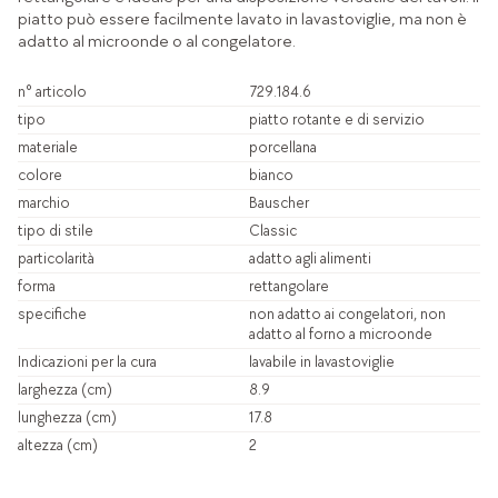
piatto può essere facilmente lavato in lavastoviglie, ma non è
adatto al microonde o al congelatore.
n° articolo
729.184.6
tipo
piatto rotante e di servizio
materiale
porcellana
colore
bianco
marchio
Bauscher
tipo di stile
Classic
particolarità
adatto agli alimenti
forma
rettangolare
specifiche
non adatto ai congelatori, non
adatto al forno a microonde
Indicazioni per la cura
lavabile in lavastoviglie
larghezza (cm)
8.9
lunghezza (cm)
17.8
altezza (cm)
2