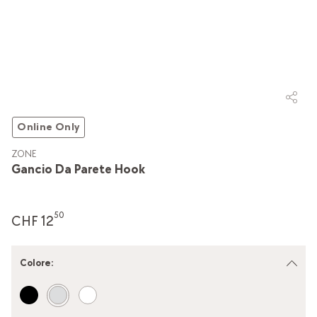
Online Only
ZONE
Gancio Da Parete Hook
50
CHF 12
Colore
: