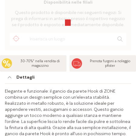
Disponibilità nelle filiali
Questo prodotto è disponibile nei seguenti negozi. Si
prega di informarsi in anticipo presso il rispettivo negozio
se il prodotto è esposto e immediatamente disponibile.
30-70%* nella vendita di
Prenota furgoni a noleggio
magazzino
pfister
Dettagli
Elegante e funzionale: il gancio da parete Hook di ZONE
combina un design semplice con un'elevata stabilità.
Realizzato in metallo robusto, è la soluzione ideale per
appendere vestiti, asciugamani o accessori. Questo gancio
aggiunge un tocco moderno a qualsiasi stanza e mantiene
l'ordine. La superficie liscia lo rende facile da pulire e sottolinea
la finitura di alta qualità. Grazie alla sua semplice installazione, il
gancio da parete Hook è pronto all'uso in pochissimo tempo.