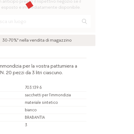
n anticipo presso il rispettivo negozio se il
 esposto e immediatamente disponibile.
30-70%* nella vendita di magazzino
’immondizia per la vostra pattumiera a
20 pezzi da 3 litri ciascuno.
703.139.6
sacchetti per l’immondizia
materiale sintetico
bianco
BRABANTIA
3