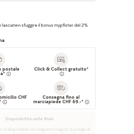
 lasciatevi sfuggire il bonus mypfister del 2%
na
e postale
Click & Collect gratuito*
ta*
omicilio CHF
Consegna fino al
*
marciapiede CHF 69.-*
Disponibilità nelle filiali
è disponibile nei seguenti negozi. Si prega di