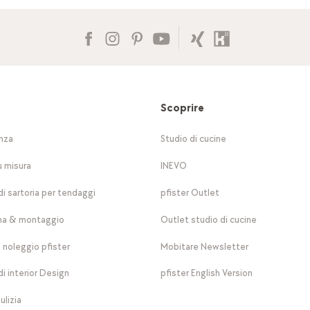
Scoprire
nza
Studio di cucine
u misura
INEVO
di sartoria per tendaggi
pfister Outlet
a & montaggio
Outlet studio di cucine
a noleggio pfister
Mobitare Newsletter
di interior Design
pfister English Version
ulizia