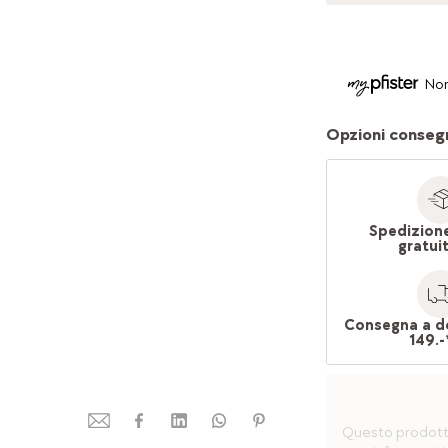
Non
Opzioni conseg
Spedizion
gratui
Consegna a d
149.-
Questo prodotto 