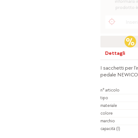
informarsi i
prodotto è
Dettagli
I sacchetti per l
pedale NEWICON. 
n° articolo
tipo
materiale
colore
marchio
capacità (l)