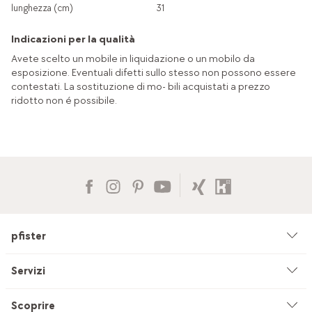
lunghezza (cm)
31
Indicazioni per la qualità
Avete scelto un mobile in liquidazione o un mobilo da
esposizione. Eventuali difetti sullo stesso non possono essere
contestati. La sostituzione di mo- bili acquistati a prezzo
ridotto non é possibile.
pfister
Azienda
Servizi
Ambiente & sostenibilità
Consulenza
Scoprire