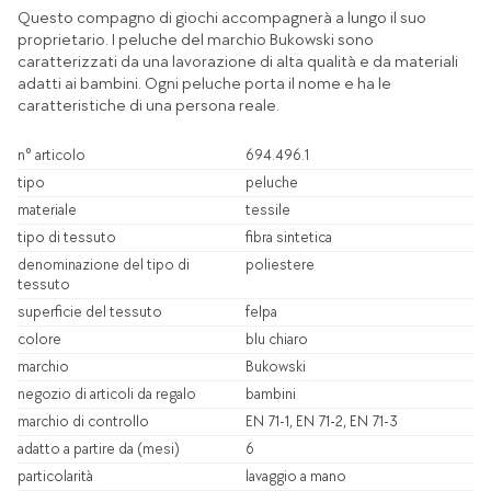
Questo compagno di giochi accompagnerà a lungo il suo
proprietario. I peluche del marchio Bukowski sono
caratterizzati da una lavorazione di alta qualità e da materiali
adatti ai bambini. Ogni peluche porta il nome e ha le
caratteristiche di una persona reale.
n° articolo
694.496.1
tipo
peluche
materiale
tessile
tipo di tessuto
fibra sintetica
denominazione del tipo di
poliestere
tessuto
superficie del tessuto
felpa
colore
blu chiaro
marchio
Bukowski
negozio di articoli da regalo
bambini
marchio di controllo
EN 71-1, EN 71-2, EN 71-3
adatto a partire da (mesi)
6
particolarità
lavaggio a mano