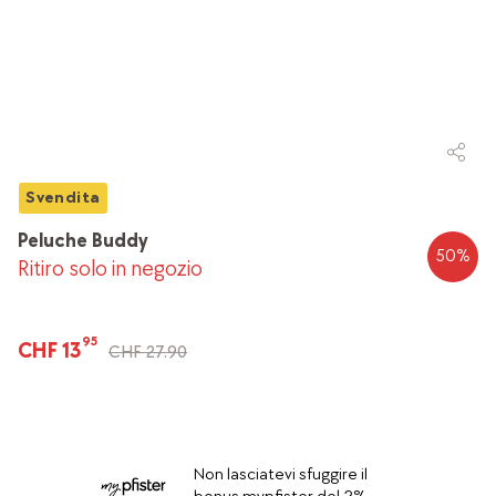
Svendita
Peluche Buddy
50
%
Ritiro solo in negozio
95
CHF 13
CHF 27.90
Non lasciatevi sfuggire il