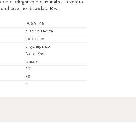
co di eleganza e di intimità alla vostra
on il cuscino di seduta Riva.
006.942.8
cuscino seduta
poliestere
grigio argento
Dieter Knoll
Classic
80
38
4