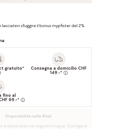
 lasciatevi sfuggire il bonus mypfister del 2%
na
ct gratuito*
Consegna a domicilio CHF
149.-*
 fino al
CHF 69.-*
Disponibilità nelle filiali
è disponibile nei seguenti negozi. Si prega di