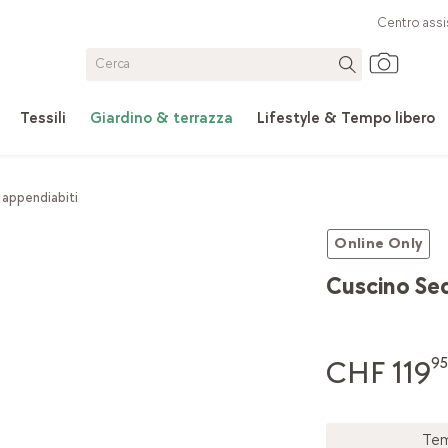
Centro assi
Tessili
Giardino & terrazza
Lifestyle & Tempo libero
 appendiabiti
Online Only
Cuscino Se
CHF 119
95
Tem