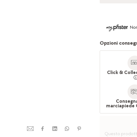
Non
Opzioni conseg
Click & Colle
Consegna
marciapiede 
Questo prodotto 