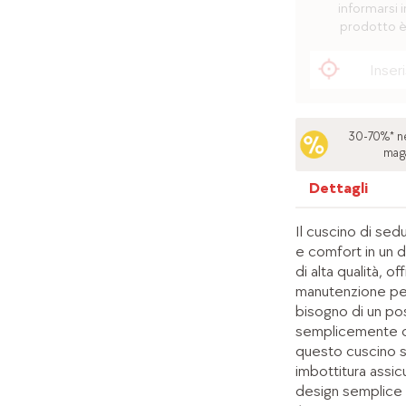
informarsi i
prodotto è
30-70%* ne
mag
Dettagli
Il cuscino di sedu
e comfort in un d
di alta qualità, o
manutenzione per
bisogno di un po
semplicemente c
questo cuscino s
imbottitura assic
design semplice p