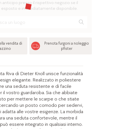
n anticipo presso il rispettivo negozio se il
 esposto e immediatamente disponibile.
lla vendita di
Prenota furgoni a noleggio
azzino
pfister
ta Riva di Dieter Knoll unisce funzionalità
esign elegante. Realizzato in poliestere
ffre una seduta resistente e di facile
 il vostro guardaroba. Sia che abbiate
sto per mettere le scarpe o che stiate
ercando un posto comodo per sedervi,
i adatta alle vostre esigenze. La morbida
ura una seduta confortevole, mentre il
uò essere integrato in qualsiasi interno.