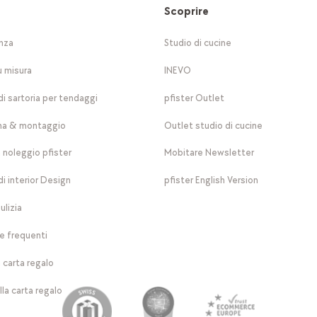
Scoprire
nza
Studio di cucine
u misura
INEVO
di sartoria per tendaggi
pfister Outlet
a & montaggio
Outlet studio di cucine
a noleggio pfister
Mobitare Newsletter
di interior Design
pfister English Version
ulizia
 frequenti
 carta regalo
lla carta regalo