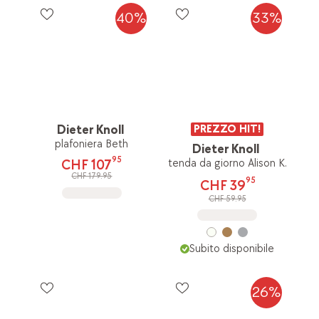
40%
33%
Dieter Knoll
PREZZO HIT!
plafoniera Beth
Dieter Knoll
95
tenda da giorno Alison K.
CHF 107
CHF 179.95
95
CHF 39
CHF 59.95
Subito disponibile
26%