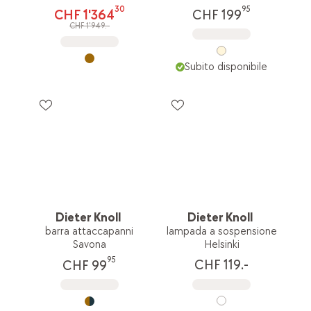
30
95
CHF 1'364
CHF 199
CHF 1'949.-
Subito disponibile
Dieter Knoll
Dieter Knoll
barra attaccapanni
lampada a sospensione
Savona
Helsinki
95
CHF 119.-
CHF 99