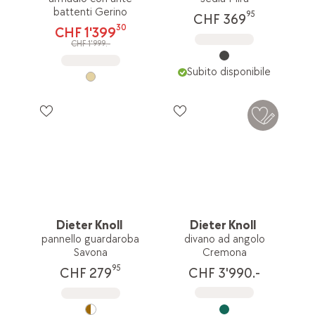
battenti Gerino
95
CHF 369
30
CHF 1'399
CHF 1'999.-
Subito disponibile
Dieter Knoll
Dieter Knoll
pannello guardaroba
divano ad angolo
Savona
Cremona
95
CHF 3'990.-
CHF 279