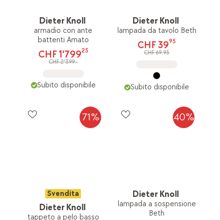
Dieter Knoll
Dieter Knoll
armadio con ante
lampada da tavolo Beth
battenti Amato
95
CHF 39
25
CHF 1'799
CHF 69.95
CHF 2'399.-
Subito disponibile
Subito disponibile
71%
40%
Svendita
Dieter Knoll
lampada a sospensione
Dieter Knoll
Beth
tappeto a pelo basso