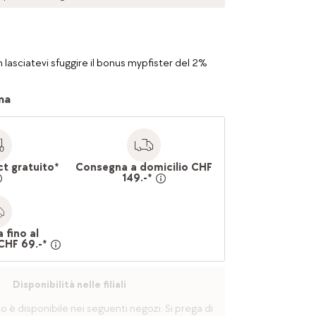
 lasciatevi sfuggire il bonus mypfister del 2%
na
ct gratuito*
Consegna a domicilio CHF
149.-*
 fino al
CHF 69.-*
Disponibilità nelle filiali
è disponibile nei seguenti negozi. Si prega di