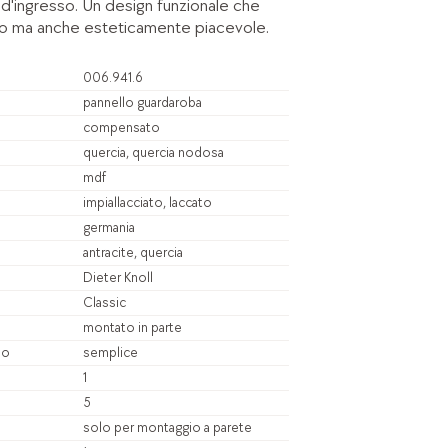
 d'ingresso. Un design funzionale che
co ma anche esteticamente piacevole.
006.941.6
pannello guardaroba
compensato
quercia, quercia nodosa
mdf
impiallacciato, laccato
germania
antracite, quercia
Dieter Knoll
Classic
montato in parte
io
semplice
1
5
solo per montaggio a parete