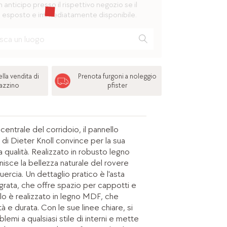
n anticipo presso il rispettivo negozio se il
 esposto e immediatamente disponibile.
lla vendita di
Prenota furgoni a noleggio
azzino
pfister
ntrale del corridoio, il pannello
 di Dieter Knoll convince per la sua
a qualità. Realizzato in robusto legno
nisce la bellezza naturale del rovere
ercia. Un dettaglio pratico è l'asta
grata, che offre spazio per cappotti e
llo è realizzato in legno MDF, che
tà e durata. Con le sue linee chiare, si
lemi a qualsiasi stile di interni e mette