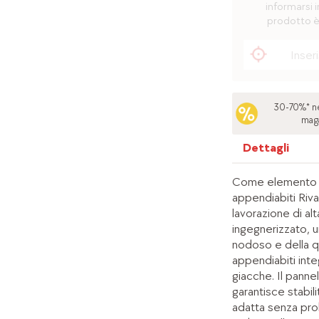
informarsi i
prodotto è
30-70%* ne
mag
Dettagli
Come elemento ce
appendiabiti Riva
lavorazione di alt
ingegnerizzato, u
nodoso e della qu
appendiabiti inte
giacche. Il panne
garantisce stabili
adatta senza prob