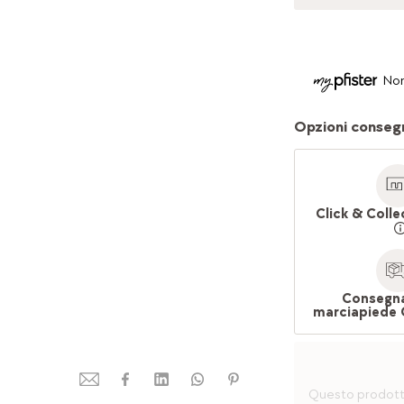
Non
Opzioni conseg
Click & Colle
Consegna
marciapiede 
Questo prodotto 