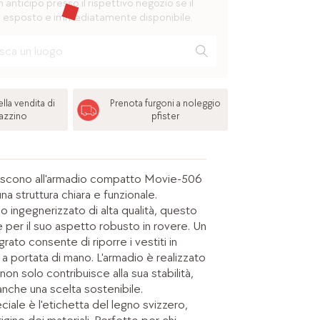
n anticipo presso il rispettivo negozio se il
 esposto e immediatamente disponibile.
lla vendita di
Prenota furgoni a noleggio
azzino
pfister
iscono all'armadio compatto Movie-506
na struttura chiara e funzionale.
no ingegnerizzato di alta qualità, questo
 per il suo aspetto robusto in rovere. Un
rato consente di riporre i vestiti in
a portata di mano. L'armadio è realizzato
 non solo contribuisce alla sua stabilità,
nche una scelta sostenibile.
ciale è l'etichetta del legno svizzero,