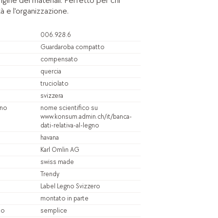
igine dei materiali. Perfetto per chi
à e l'organizzazione.
006.928.6
Guardaroba compatto
compensato
quercia
truciolato
svizzera
gno
nome scientifico su
www.konsum.admin.ch/it/banca-
dati-relativa-al-legno
havana
Karl Omlin AG
swiss made
Trendy
Label Legno Svizzero
montato in parte
io
semplice