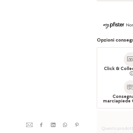
Non
Opzioni conseg
Click & Colle
Consegna
marciapiede 
Questo prodotto 