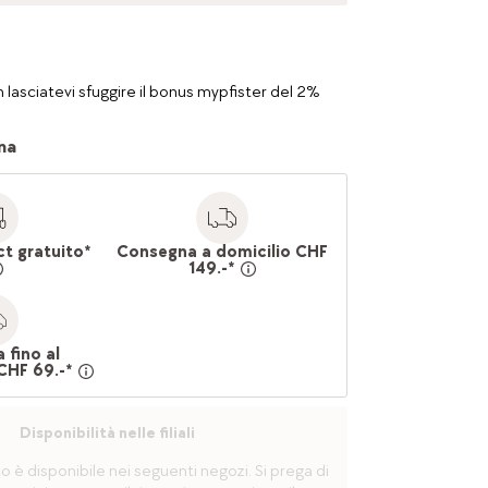
 lasciatevi sfuggire il bonus mypfister del 2%
na
ct gratuito*
Consegna a domicilio CHF
149.-*
 fino al
CHF 69.-*
Disponibilità nelle filiali
è disponibile nei seguenti negozi. Si prega di