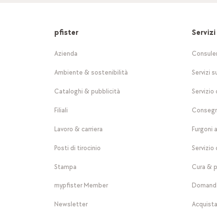
pfister
Servizi
Azienda
Consule
Ambiente & sostenibilità
Servizi s
Cataloghi & pubblicità
Servizio 
Filiali
Consegn
Lavoro & carriera
Furgoni 
Posti di tirocinio
Servizio 
Stampa
Cura & p
mypfister Member
Domande
Newsletter
Acquista