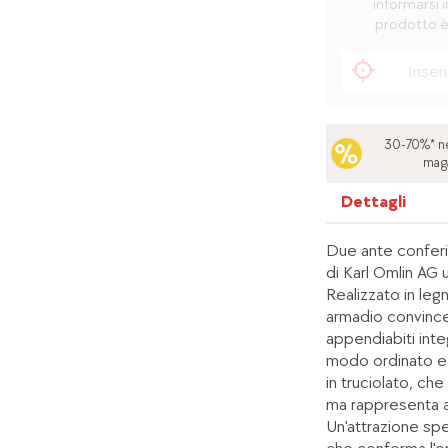
informarsi i
prodotto è
30-70%* ne
mag
Dettagli
Due ante confer
di Karl Omlin AG u
Realizzato in leg
armadio convince
appendiabiti integ
modo ordinato e 
in truciolato, che
ma rappresenta a
Un'attrazione spe