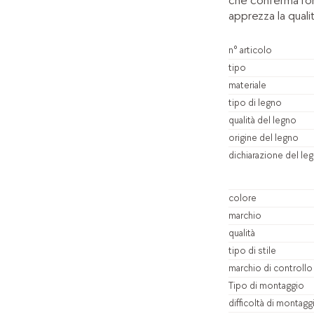
che conferma l'or
apprezza la qualit
n° articolo
tipo
materiale
tipo di legno
qualità del legno
origine del legno
dichiarazione del le
colore
marchio
qualità
tipo di stile
marchio di controllo
Tipo di montaggio
difficoltà di montagg