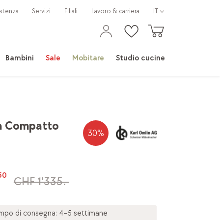
stenza
Servizi
Filiali
Lavoro & carriera
IT
Bambini
Sale
Mobitare
Studio cucine
a Compatto
30
%
50
CHF 1'335.-
mpo di consegna: 4–5 settimane