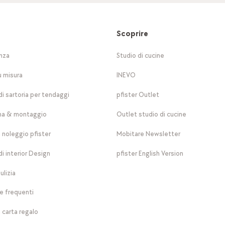
Scoprire
nza
Studio di cucine
u misura
INEVO
di sartoria per tendaggi
pfister Outlet
a & montaggio
Outlet studio di cucine
a noleggio pfister
Mobitare Newsletter
di interior Design
pfister English Version
ulizia
 frequenti
 carta regalo