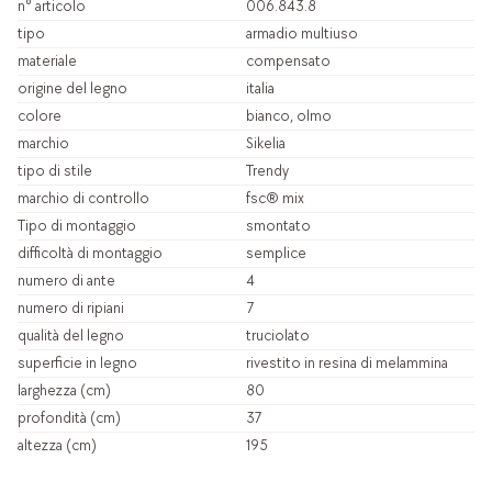
n° articolo
006.843.8
tipo
armadio multiuso
materiale
compensato
origine del legno
italia
colore
bianco, olmo
marchio
Sikelia
tipo di stile
Trendy
marchio di controllo
fsc® mix
Tipo di montaggio
smontato
difficoltà di montaggio
semplice
numero di ante
4
numero di ripiani
7
qualità del legno
truciolato
superficie in legno
rivestito in resina di melammina
larghezza (cm)
80
profondità (cm)
37
altezza (cm)
195