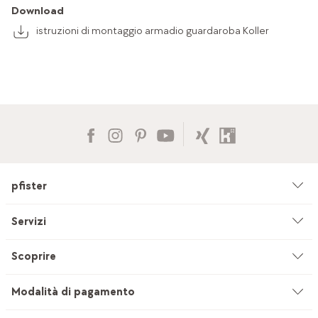
Download
istruzioni di montaggio armadio guardaroba Koller
pfister
Azienda
Servizi
Ambiente & sostenibilità
Consulenza
Scoprire
Cataloghi & pubblicità
Servizi su misura
Studio di cucine
Modalità di pagamento
Filiali
Servizio di sartoria per tendaggi
INEVO