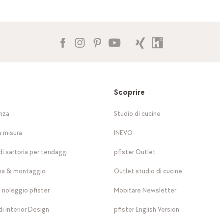
Scoprire
nza
Studio di cucine
u misura
INEVO
di sartoria per tendaggi
pfister Outlet
a & montaggio
Outlet studio di cucine
a noleggio pfister
Mobitare Newsletter
di interior Design
pfister English Version