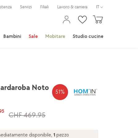
stenza
Servizi
Filiali
Lavoro & carriera
IT
Bambini
Sale
Mobitare
Studio cucine
uardaroba Noto
51
%
95
CHF 469.95
ediatamente disponibile,
1
pezzo