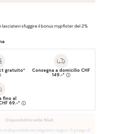
 lasciatevi sfuggire il bonus mypfister del 2%
na
ct gratuito*
Consegna a domicilio CHF
149.-*
 fino al
CHF 69.-*
Disponibilità nelle filiali
è disponibile nei seguenti negozi. Si prega di