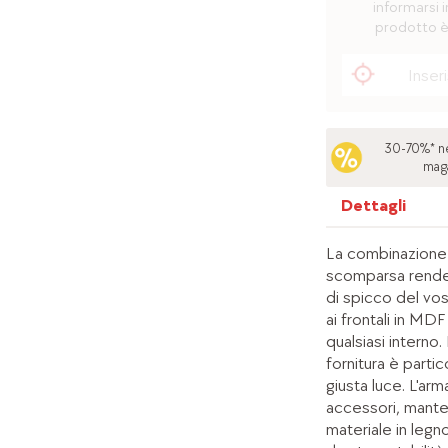
informarsi i
prodotto è
30-70%* ne
mag
Dettagli
La combinazione 
scomparsa rende
di spicco del vos
ai frontali in MDF 
qualsiasi interno.
fornitura è parti
giusta luce. L'ar
accessori, manten
materiale in legn