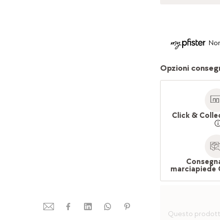
Non
Opzioni conseg
Click & Colle
Consegna
marciapiede 
Questo prodotto 