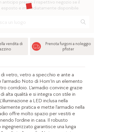
n anticipo presso il rispettivo negozio se il
 esposto e immediatamente disponibile.
lla vendita di
Prenota furgoni a noleggio
azzino
pfister
di vetro, vetro a specchio e ante a
 l'armadio Noto di Hom'In un elemento
tro corridoio. L'armadio convince grazie
di alta qualità e si integra con stile in
 L'illuminazione a LED inclusa nella
colarmente pratica e mette l'armadio nella
madio offre molto spazio per vestiti e
endo l'ordine in casa. Il robusto
o ingegnerizzato garantisce una lunga