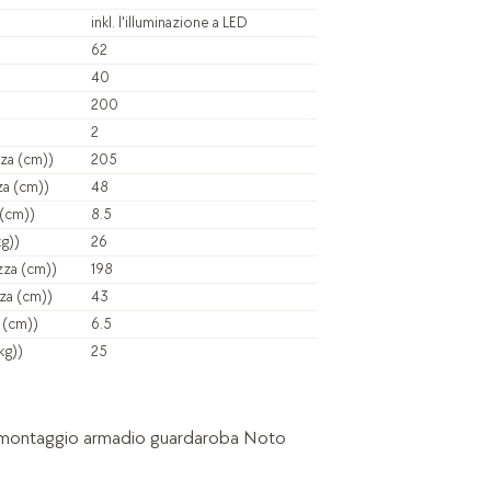
inkl. l'illuminazione a LED
62
40
200
2
zza (cm))
205
za (cm))
48
 (cm))
8.5
g))
26
zza (cm))
198
za (cm))
43
 (cm))
6.5
kg))
25
di montaggio armadio guardaroba Noto