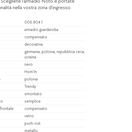
à. Scegliete l'armadio Noto e portate
nalità nella vostra zona d'ingresso.
006.804.1
armadio guardaroba
compensato
decorativa
germania, polonia, repubblica ceca,
ucraina
nero
Hom'In
e
polonia
Trendy
smontato
io
semplice
 frontale
compensato
vetro
push-out
metallo