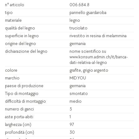
n° articolo
006.684.8
tipo
pannello guardaroba
materiale
legno
qualità del legno
truciolato
superficie in legno
rivestito in resina di melammina
origine del legno
germania
dichiarazione del legno
nome scientifico su
www.konsum.admin.ch/it/banca-
dati-relativa-al-legno
colore
grafite, grigio argento
marchio
MID.YOU
paese di produzione
germania
Tipo di montaggio
smontato
difficoltà di montaggio
medio
numero di ganci
5
aste porta-abiti
1
larghezza (cm)
97
profondità (cm)
30