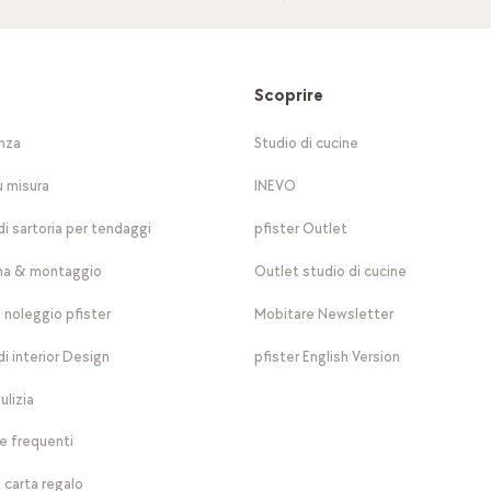
Scoprire
nza
Studio di cucine
u misura
INEVO
di sartoria per tendaggi
pfister Outlet
a & montaggio
Outlet studio di cucine
a noleggio pfister
Mobitare Newsletter
di interior Design
pfister English Version
ulizia
 frequenti
 carta regalo