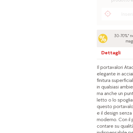
prodotto è
30-70%* ne
mag
Dettagli
Il portavalori At
elegante in acciai
finitura superfici
in qualsiasi ambi
ma anche un punt
letto o lo spogli
questo portavalori
e il design senza
moderno. Con il 
contare su qualit
indispensabile per