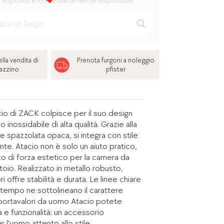
 esposto e immediatamente disponibile.
lla vendita di
Prenota furgoni a noleggio
azzino
pfister
acio di ZACK colpisce per il suo design
o inossidabile di alta qualità. Grazie alla
ale spazzolata opaca, si integra con stile
ente. Atacio non è solo un aiuto pratico,
o di forza estetico per la camera da
atoio. Realizzato in metallo robusto,
 offre stabilità e durata. Le linee chiare
 tempo ne sottolineano il carattere
portavalori da uomo Atacio potete
à e funzionalità: un accessorio
 l'uomo attento allo stile.