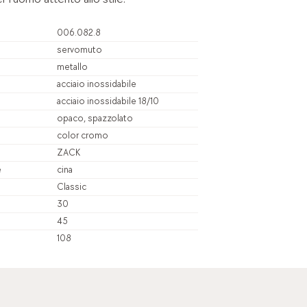
006.082.8
servomuto
metallo
acciaio inossidabile
acciaio inossidabile 18/10
opaco, spazzolato
color cromo
ZACK
e
cina
Classic
30
45
108