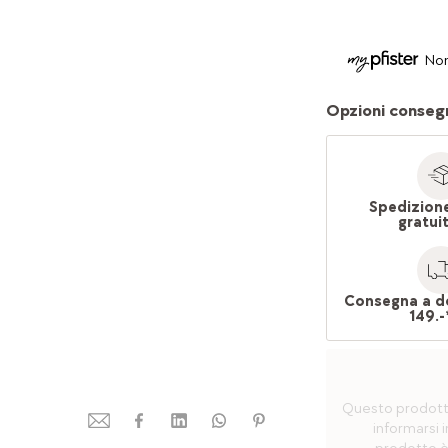
Non
Opzioni conseg
Spedizion
gratui
Consegna a d
149.-
Questo prodotto 
informarsi i