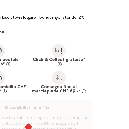
 lasciatevi sfuggire il bonus mypfister del 2%
na
e postale
Click & Collect gratuito*
ta*
omicilio CHF
Consegna fino al
*
marciapiede CHF 69.-*
Disponibilità nelle filiali
è disponibile nei seguenti negozi. Si prega di
n anticipo presso il rispettivo negozio se il