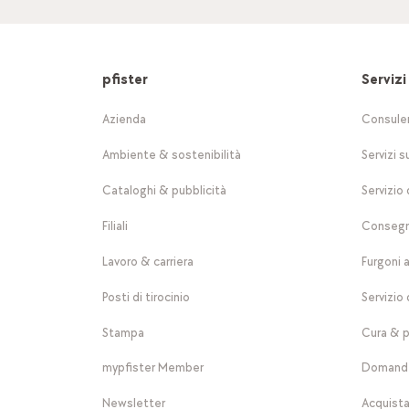
pfister
Servizi
Azienda
Consule
Ambiente & sostenibilità
Servizi s
Cataloghi & pubblicità
Servizio 
Filiali
Consegn
Lavoro & carriera
Furgoni 
Posti di tirocinio
Servizio 
Stampa
Cura & p
mypfister Member
Domande
Newsletter
Acquista