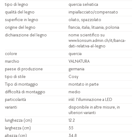
tipo di legno
quercia selvatica
qualità del legno
impiallacciato/compensato
superficie in legno
oliato, spazzolato
origine del legno
francia, italia, lituania, polonia
dichiarazione del legno
nome scientifico su
www.konsum.admin.ch/it/banca-
dati-relativa-al-legno
colore
quercia
marchio
VALNATURA
paese di produzione
germania
tipo di stile
Cosy
Tipo di montaggio
montato in parte
difficoltà di montaggio
medio
particolarità
inkl. l'illuminazione a LED
varianti
disponibile in altre misure, in
ulteriori varianti
lunghezza (cm)
12.2
larghezza (cm)
55
altezza (cm)
34.8