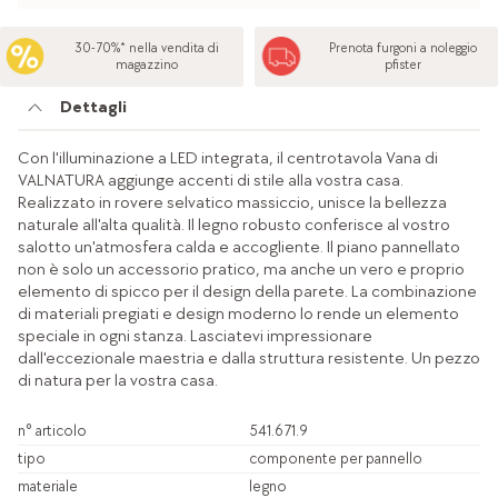
30-70%* nella vendita di
Prenota furgoni a noleggio
magazzino
pfister
Dettagli
Con l'illuminazione a LED integrata, il centrotavola Vana di
VALNATURA aggiunge accenti di stile alla vostra casa.
Realizzato in rovere selvatico massiccio, unisce la bellezza
naturale all'alta qualità. Il legno robusto conferisce al vostro
salotto un'atmosfera calda e accogliente. Il piano pannellato
non è solo un accessorio pratico, ma anche un vero e proprio
elemento di spicco per il design della parete. La combinazione
di materiali pregiati e design moderno lo rende un elemento
speciale in ogni stanza. Lasciatevi impressionare
dall'eccezionale maestria e dalla struttura resistente. Un pezzo
di natura per la vostra casa.
n° articolo
541.671.9
tipo
componente per pannello
materiale
legno