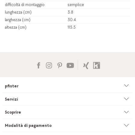
difficoltà di montaggio
semplice
lunghezza (cm)
3.8
larghezza (cm)
30.4
altezza (cm)
115.5
pfister
Azienda
Servizi
Ambiente & sostenibilità
Consulenza
Scoprire
Cataloghi & pubblicità
Servizi su misura
Studio di cucine
Modalità di pagamento
Filiali
Servizio di sartoria per tendaggi