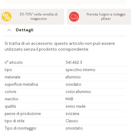
30-70%* nella vendita di
Prenota furgoni a noleggio
magazzino
pfister
Dettagli
Si tratta di un accessorio; questo articolo non può essere
utilizzato senza il prodotto corrispondente.
n° articolo
541.462.3
tipo
specchio interno
materiale
alluminio
superficie metallica
ossidato
colore
color alluminio
marchio
MAB
qualità
swiss made
paese di produzione
svizzera
tipo di stile
Classic
Tipo di montaggio
smontato