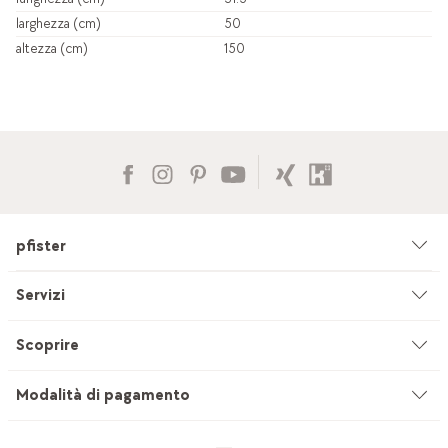
larghezza (cm)
50
altezza (cm)
150
pfister
Azienda
Servizi
Ambiente & sostenibilità
Consulenza
Scoprire
Cataloghi & pubblicità
Servizi su misura
Studio di cucine
Modalità di pagamento
Filiali
Servizio di sartoria per tendaggi
INEVO
Lavoro & carriera