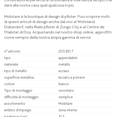
combinazione perfetta di funzionalità e stile senza tempo che
darà alla vostra casa quel qualcosa in più.
Mobitare è la boutique di design di pfister. Puoi scoprire molti
di questi articoli di design anche dal vivo al Wohnland
Dübendorf, nella filiale pfister di Zurigo City e al Centre de
l'Habitat di Etoy. Acquistando nel nostro shop online, approfitti
come sempre della nostra ampia gamma di servizi.
n° articolo
203.821.7
tipo
appendiabiti
materiale
metallo
tipo di metallo
acciaio
superficie metallica
laccato a polvere
colore
bianco
Tipo di montaggio
smontato
difficoltà di montaggio
semplice
assortimento
Mobitare
ambito d’impiego
zona interna
lunghezza (cm)
31.5