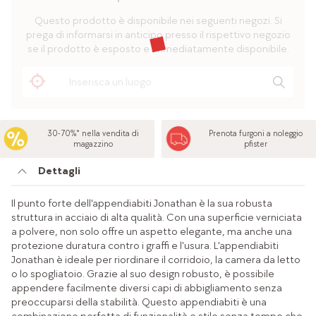
Questo prodotto è disponibile nei seguenti negozi. Si
prega di informarsi in anticipo presso il rispettivo negozio
se il prodotto è esposto e immediatamente disponibile.
30-70%* nella vendita di
Prenota furgoni a noleggio
magazzino
pfister
Dettagli
Il punto forte dell'appendiabiti Jonathan è la sua robusta
struttura in acciaio di alta qualità. Con una superficie verniciata
a polvere, non solo offre un aspetto elegante, ma anche una
protezione duratura contro i graffi e l'usura. L'appendiabiti
Jonathan è ideale per riordinare il corridoio, la camera da letto
o lo spogliatoio. Grazie al suo design robusto, è possibile
appendere facilmente diversi capi di abbigliamento senza
preoccuparsi della stabilità. Questo appendiabiti è una