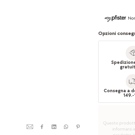
Non
Opzioni conseg
Spedizion
gratui
Consegna a d
149.-
Questo prodotto 
informarsi i