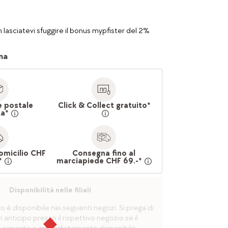
 lasciatevi sfuggire il bonus mypfister del 2%
na
e postale
Click & Collect gratuito*
ta*
omicilio CHF
Consegna fino al
*
marciapiede CHF 69.-*
Disponibilità nelle filiali
è disponibile nei seguenti negozi. Si prega di
n anticipo presso il rispettivo negozio se il