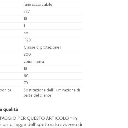
fune accorciabile
E27
18
1
no
IP20
Classe di protezione I
200
zona interna
18
80
70
tronica
Sostituzione dell'illuminazione da
parte del cliente
a qualità
AGGIO PER QUESTO ARTICOLO * In
zioni di legge dell'ispettorato svizzero di