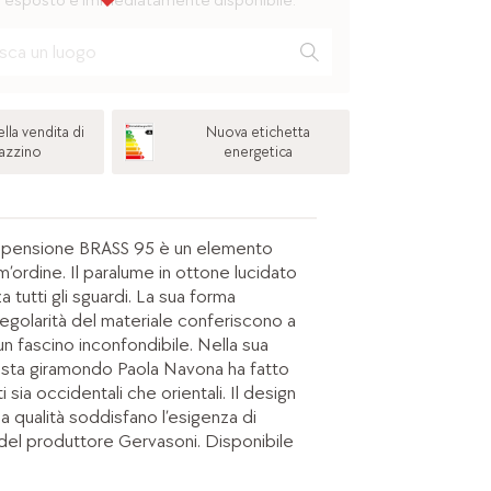
 esposto e immediatamente disponibile.
lla vendita di
Nuova etichetta
azzino
energetica
spensione BRASS 95 è un elemento
m’ordine. Il paralume in ottone lucidato
tutti gli sguardi. La sua forma
rregolarità del materiale conferiscono a
n fascino inconfondibile. Nella sua
rtista giramondo Paola Navona ha fatto
 sia occidentali che orientali. Il design
ma qualità soddisfano l’esigenza di
 del produttore Gervasoni. Disponibile