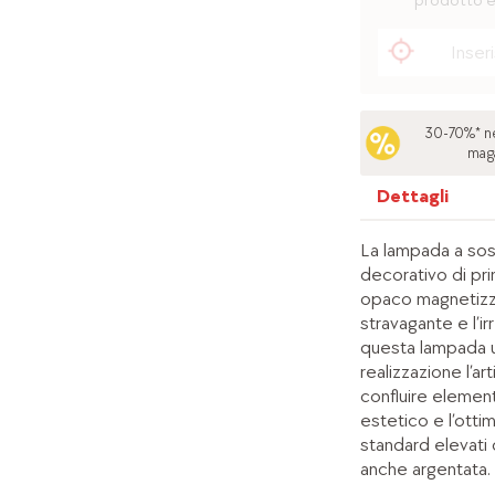
prodotto è
30-70%* ne
mag
Dettagli
La lampada a so
decorativo di pri
opaco magnetizza 
stravagante e l’i
questa lampada u
realizzazione l’a
confluire elementi
estetico e l’otti
standard elevati
anche argentata.