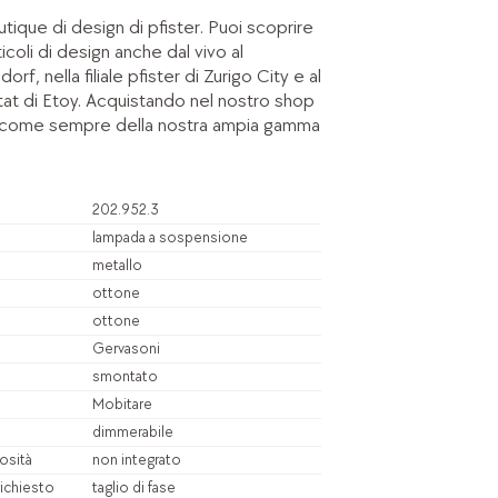
tique di design di pfister. Puoi scoprire
ticoli di design anche dal vivo al
, nella filiale pfister di Zurigo City e al
tat di Etoy. Acquistando nel nostro shop
ti come sempre della nostra ampia gamma
202.952.3
lampada a sospensione
metallo
ottone
ottone
Gervasoni
smontato
Mobitare
dimmerabile
osità
non integrato
richiesto
taglio di fase