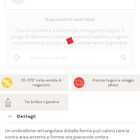
Disponibilità nelle filiali
Questo prodotto è disponibile nei seguenti negozi. Si
prega di informarsi in anticipo presso il rispettivo negozio
se il prodotto è esposto e immediatamente disponibile.
30-70%* nella vendita di
Prenota furgoni a noleggio
magazzino
pfister
Far brillare il giardino
Dettagli
Un ombrellone rettangolare di bella forma può valorizzare la
vostra area esterna e fornire una piacevole ombra.