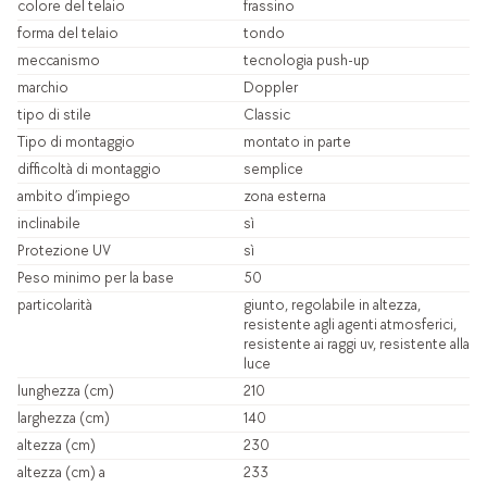
colore del telaio
frassino
forma del telaio
tondo
meccanismo
tecnologia push-up
marchio
Doppler
tipo di stile
Classic
Tipo di montaggio
montato in parte
difficoltà di montaggio
semplice
ambito d’impiego
zona esterna
inclinabile
sì
Protezione UV
sì
Peso minimo per la base
50
particolarità
giunto, regolabile in altezza,
resistente agli agenti atmosferici,
resistente ai raggi uv, resistente alla
luce
lunghezza (cm)
210
larghezza (cm)
140
altezza (cm)
230
altezza (cm) a
233