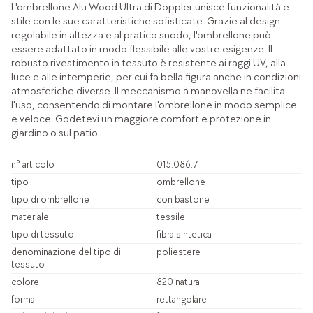
L'ombrellone Alu Wood Ultra di Doppler unisce funzionalità e
stile con le sue caratteristiche sofisticate. Grazie al design
regolabile in altezza e al pratico snodo, l'ombrellone può
essere adattato in modo flessibile alle vostre esigenze. Il
robusto rivestimento in tessuto è resistente ai raggi UV, alla
luce e alle intemperie, per cui fa bella figura anche in condizioni
atmosferiche diverse. Il meccanismo a manovella ne facilita
l'uso, consentendo di montare l'ombrellone in modo semplice
e veloce. Godetevi un maggiore comfort e protezione in
giardino o sul patio.
n° articolo
015.086.7
tipo
ombrellone
tipo di ombrellone
con bastone
materiale
tessile
tipo di tessuto
fibra sintetica
denominazione del tipo di
poliestere
tessuto
colore
820 natura
forma
rettangolare