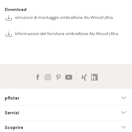
Download
istruzioni di montaggio ombrellone Alu Wood Ultra
Informazioni del fornitore ombrellone Alu Wood Ultra
pfister
Azienda
Servizi
Ambiente & sostenibilità
Consulenza
Scoprire